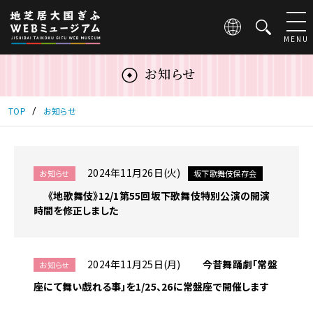
こ
の
ペ
MENU
ー
ジ
お知らせ
は
地
芝
TOP
お知らせ
居
大
国
ぎ
2024年11月26日(火)
お知らせ
坂下歌舞伎保存会
ふ
《地歌舞伎》12/1第55回坂下歌舞伎特別公演の開演
WEB
時間を修正しました
ミ
ュ
ー
ジ
2024年11月25日(月)
今昔舞踊劇「常盤
お知らせ
ア
ム
座にて舞い戯れる事」を1/25、26に常盤座で開催します
に