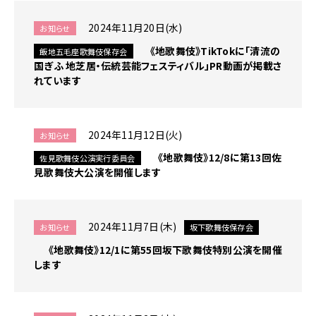
関
す
2024年11月20日(水)
お知らせ
る
ペ
《地歌舞伎》TikTokに「清流の
飯地五毛座歌舞伎保存会
ー
国ぎふ 地芝居・伝統芸能フェスティバル」PR動画が掲載さ
ジ
れています
で
す。
こ
2024年11月12日(火)
お知らせ
の
《地歌舞伎》12/8に第13回佐
佐見歌舞伎公演実行委員会
ペ
見歌舞伎大公演を開催します
ー
ジ
の
本
2024年11月7日(木)
お知らせ
坂下歌舞伎保存会
文
へ
《地歌舞伎》12/1に第55回坂下歌舞伎特別公演を開催
移
します
動
メ
ニ