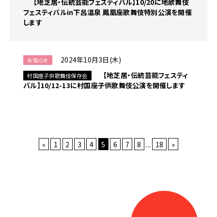
【地芝居・伝統芸能フェスティバル】10/20に地歌舞伎
フェスティバルin下呂温泉 鳳凰座歌舞伎特別公演を開催
します
2024年10月3日(木)
お知らせ
【地芝居・伝統芸能フェスティ
村国座子供歌舞伎保存会
バル】10/12-13に村国座子供歌舞伎公演を開催します
«
1
2
3
4
5
6
7
8
...
18
»