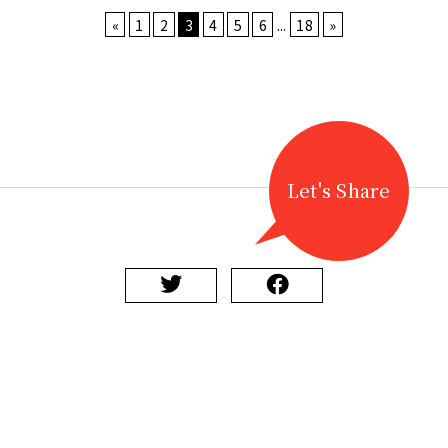
«
1
2
3
4
5
6
...
18
»
Let's Share