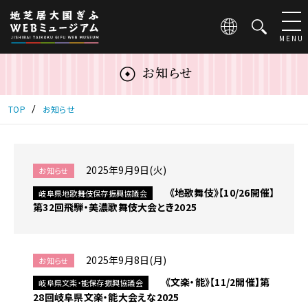
こ
の
ペ
MENU
ー
ジ
お知らせ
は
地
芝
TOP
お知らせ
居
大
国
ぎ
2025年9月9日(火)
お知らせ
ふ
《地歌舞伎》【10/26開催】
岐阜県地歌舞伎保存振興協議会
WEB
第32回飛騨・美濃歌舞伎大会とき2025
ミ
ュ
ー
ジ
2025年9月8日(月)
お知らせ
ア
ム
《文楽・能》【11/2開催】第
岐阜県文楽・能保存振興協議会
に
28回岐阜県文楽・能大会えな2025