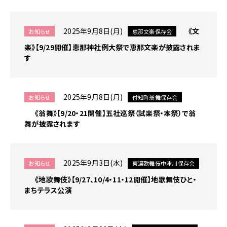
関
す
る
2025年9月8日(月)
《文
お知らせ
恵那文楽保存会
ペ
ー
楽》【9/29開催】恵那神社例大祭で恵那文楽が披露されま
ジ
す
で
す。
こ
2025年9月8日(月)
お知らせ
付知町翁舞保存会
の
《翁舞》【9/20・21開催】五社巡祭（試楽祭・本祭）で翁
ペ
舞が披露されます
ー
ジ
の
本
2025年9月3日(水)
お知らせ
東濃歌舞伎中津川保存会
文
へ
《地歌舞伎》【9/27、10/4・11・12開催】地歌舞伎ひと・
移
まちテラス公演
動
メ
ニ