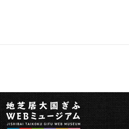
へ
移
動
メ
ニ
ュ
ー
へ
移
動