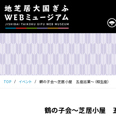
こ
の
ペ
ー
ジ
は
地
芝
居
大
国
ぎ
ふ
TOP
イベント
鶴の子会～芝居小屋 五座巡業～（相生座）
WEB
ミ
ュ
ー
鶴の子会～芝居小屋 五
ジ
ア