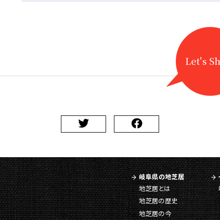
Let's S
岐阜県の地芝居
地芝居とは
地芝居の歴史
地芝居の今