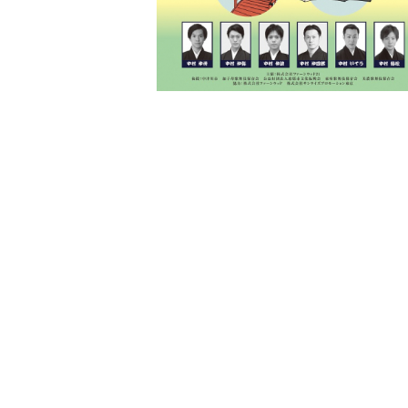
座）
に
関
す
る
ペ
ー
ジ
で
す。
こ
の
ペ
ー
ジ
の
本
文