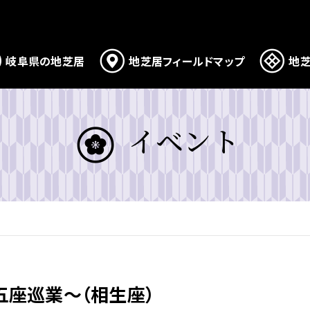
岐阜県の地芝居
地芝居フィールドマップ
地芝
イベント
座巡業～（相生座）