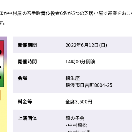
ほか中村屋の若手歌舞伎役者6名が5つの芝居小屋で巡業をおこ
す。
開催期間
2022年6月12日(日)
開催時間
14時00分開演
会場
相生座
瑞浪市日吉町8004-25
料金等
全席3,500円
上演団体
鶴の子会
・中村鶴松
・中村いてう