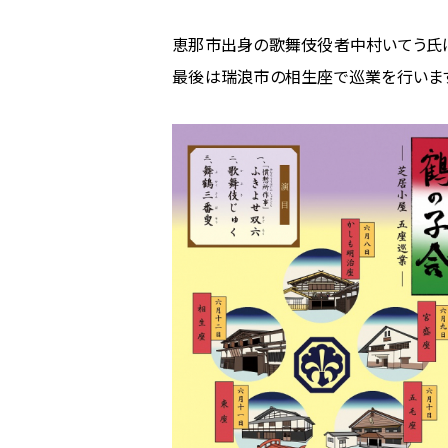
ム
恵那市出身の歌舞伎役者中村いてう氏
の
鶴
最後は瑞浪市の相生座で巡業を行いま
の
子
会
～
芝
居
小
屋
五
座
巡
業
～
（相
生