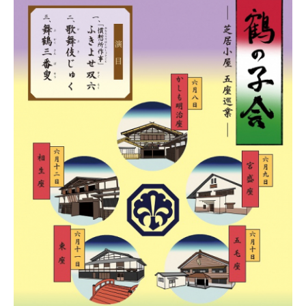
鶴
の
子
会
～
芝
居
小
屋
五
座
巡
業
～
（五
毛
座）
に
関
す
る
ペ