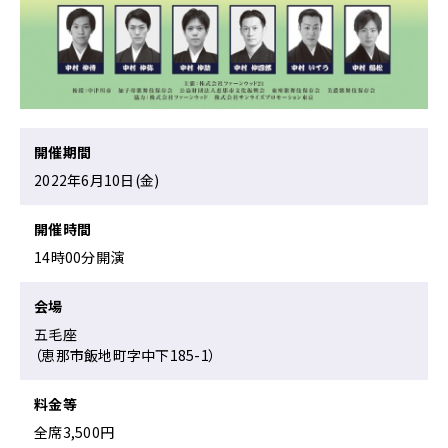
ー
ジ
で
す。
こ
の
開催期間
ペ
ー
2022年6月10日(金)
ジ
の
開催時間
本
14時00分開演
文
へ
移
会場
動
五毛座
メ
（恵那市飯地町字中下185-1）
ニ
ュ
料金等
ー
へ
全席3,500円