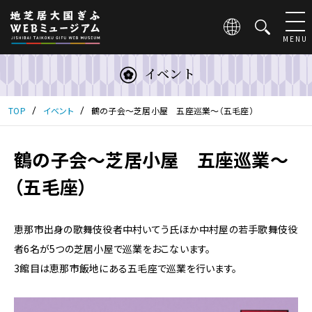
こ
の
ペ
MENU
ー
ジ
イベント
は
地
芝
TOP
イベント
鶴の子会～芝居小屋 五座巡業～（五毛座）
居
大
国
鶴の子会～芝居小屋 五座巡業～
ぎ
（五毛座）
ふ
WEB
ミ
ュ
恵那市出身の歌舞伎役者中村いてう氏ほか中村屋の若手歌舞伎役
ー
者6名が5つの芝居小屋で巡業をおこないます。
ジ
3館目は恵那市飯地にある五毛座で巡業を行います。
ア
ム
の