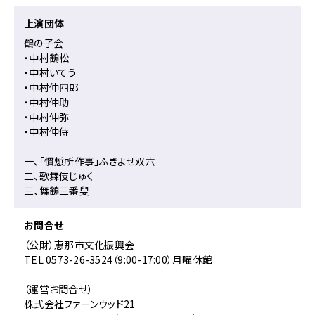
移
動
上演団体
鶴の子会
・中村鶴松
・中村いてう
・中村仲四郎
・中村仲助
・中村仲弥
・中村仲侍
一、「慣慙所作事」ふきよせ双六
二、歌舞伎じゅく
三、舞鶴三番叟
お問合せ
（公財）恵那市文化振興会
TEL 0573-26-3524（9:00-17:00）月曜休館
（運営お問合せ）
株式会社ファーンウッド21