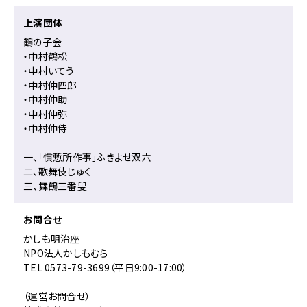
ュ
ー
上演団体
へ
鶴の子会
移
・中村鶴松
動
・中村いてう
・中村仲四郎
・中村仲助
・中村仲弥
・中村仲侍
一、「慣慙所作事」ふきよせ双六
二、歌舞伎じゅく
三、舞鶴三番叟
お問合せ
かしも明治座
NPO法人かしもむら
TEL 0573-79-3699（平日9:00-17:00）
（運営お問合せ）