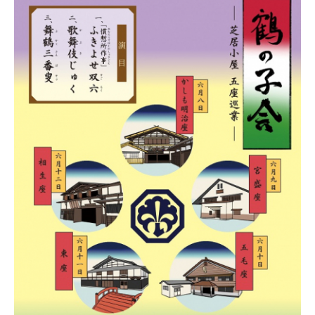
鶴
の
子
会
～
芝
居
小
屋
五
座
巡
業
～
（か
し
も
明
治
座）
に
関