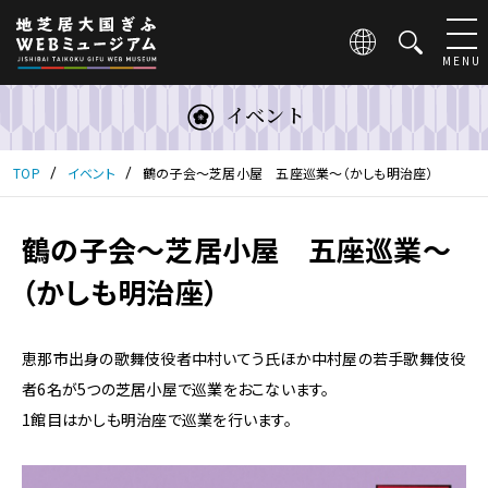
こ
の
ペ
MENU
ー
ジ
イベント
は
地
芝
TOP
イベント
鶴の子会～芝居小屋 五座巡業～（かしも明治座）
居
大
国
鶴の子会～芝居小屋 五座巡業～
ぎ
（かしも明治座）
ふ
WEB
ミ
ュ
恵那市出身の歌舞伎役者中村いてう氏ほか中村屋の若手歌舞伎役
ー
者6名が5つの芝居小屋で巡業をおこないます。
ジ
1館目はかしも明治座で巡業を行います。
ア
ム
の