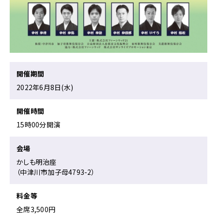
す
る
ペ
ー
ジ
で
す。
開催期間
こ
2022年6月8日(水)
の
ペ
開催時間
ー
15時00分開演
ジ
の
本
会場
文
かしも明治座
へ
（中津川市加子母4793-2）
移
動
料金等
メ
ニ
全席3,500円