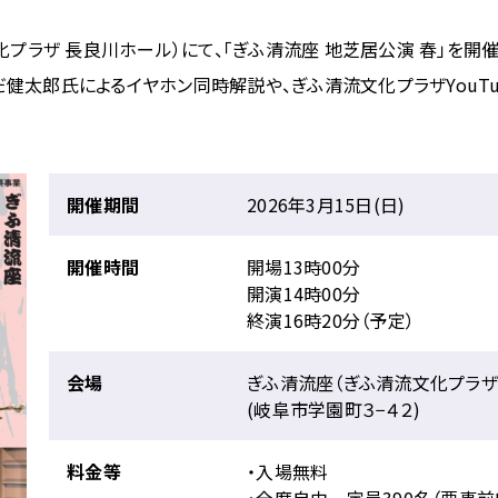
文化プラザ 長良川ホール）にて、「ぎふ清流座 地芝居公演 春」を
健太郎氏によるイヤホン同時解説や、ぎふ清流文化プラザYouT
開催期間
2026年3月15日(日)
開催時間
開場13時00分
開演14時00分
終演16時20分（予定）
会場
ぎふ清流座（ぎふ清流文化プラザ
(岐阜市学園町３−４２)
料金等
・入場無料
・全席自由 定員390名（要事前