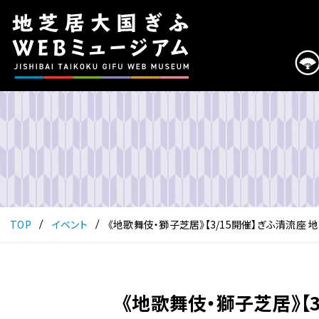
こ
の
ペ
ー
ジ
は
地
芝
居
大
国
ぎ
ふ
TOP
イベント
《地歌舞伎・獅子芝居》【3/15開催】ぎふ清流座 
WEB
ミ
ュ
ー
《地歌舞伎・獅子芝居》【
ジ
ア