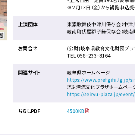
※２月13日（金）から観覧申込
上演団体
東濃歌舞伎中津川保存会（中津
岐南町伏屋獅子舞保存会（岐南
お問合せ
(公財)岐阜県教育文化財団プラ
TEL 058−233−8164
関連サイト
岐阜県ホームページ
https://www.pref.gifu.lg.jp/s
ぎふ清流文化プラザホームペー
https://seiryu-plaza.jp/even
ちらしPDF
4500KB