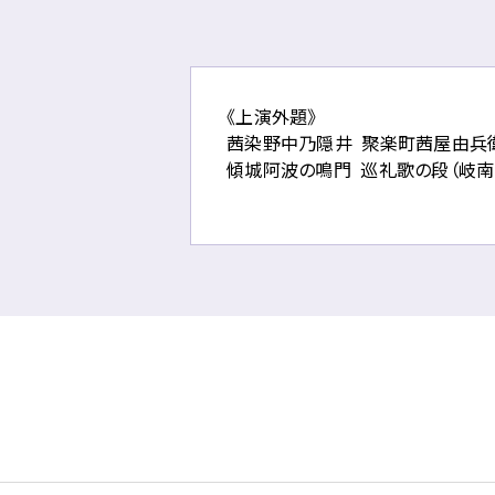
ー
ジ
で
す。
《上演外題》
こ
茜染野中乃隠井 聚楽町茜屋由兵
の
傾城阿波の鳴門 巡礼歌の段（岐
ペ
ー
ジ
の
本
文
へ
移
動
メ
ニ
ュ