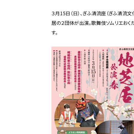
ム
３月15日（日）、ぎふ清流座（ぎふ清流
の
《地
居の２団体が出演。歌舞伎ソムリエおくだ
歌
す。
舞
伎・
獅
子
芝
居》
【3/15
開
催】
ぎ
ふ
清
流
座