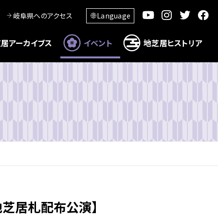
岐阜県へのアクセス
Language
居アーカイブス
イベント
地芝居ヒストリア
【地芝居札配布公演】