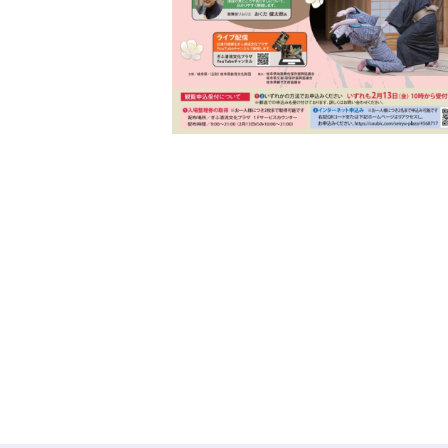
地
芝
居
公
演
春
【地
芝
居
札
配
布
公
演】
に
関
す
る
ペ