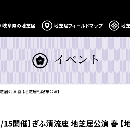
岐阜県の地芝居
地芝居フィールドマップ
地芝
イベント
地芝居公演 春 【地芝居札配布公演】
3/15開催】ぎふ清流座 地芝居公演 春 