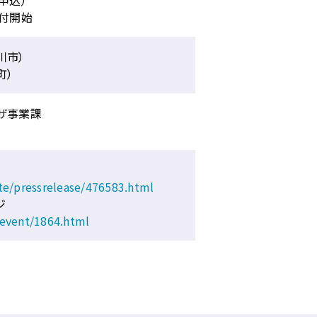
受付開始
川市）
町）
ザ事業課
ite/pressrelease/476583.html
ジ
t/event/1864.html