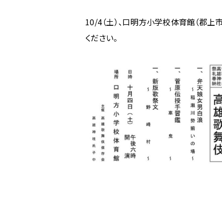
ム
10/4（土）、口明方小学校体育館（郡
の
《地
ください。
歌
舞
伎》
【10/4
開
催】
高
雄
神
社
祭
礼
奉
納
高