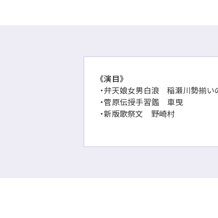
雄
歌
舞
伎
に
関
す
《演目》
る
・弁天娘女男白浪 稲瀬川勢揃い
ペ
・菅原伝授手習鑑 車曳
ー
・新版歌祭文 野崎村
ジ
で
す。
こ
の
ペ
ー
ジ