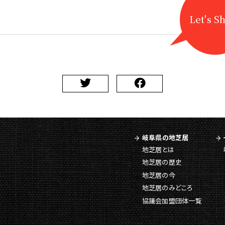
Let's S
岐阜県の地芝居
地芝居とは
地芝居の歴史
地芝居の今
地芝居のみどころ
協議会加盟団体一覧