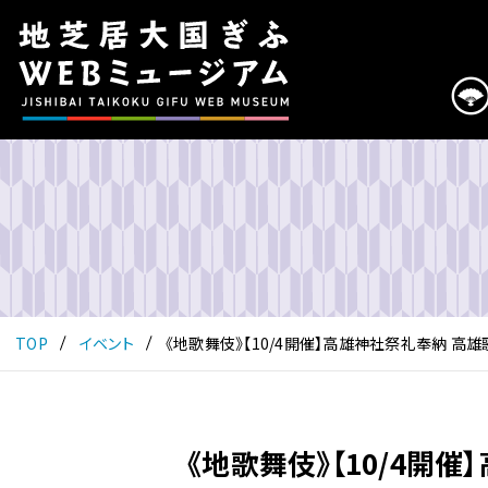
こ
の
ペ
ー
ジ
は
地
芝
居
大
国
ぎ
ふ
TOP
イベント
《地歌舞伎》【10/4開催】高雄神社祭礼奉納 高
WEB
ミ
ュ
ー
《地歌舞伎》【10/4開
ジ
ア