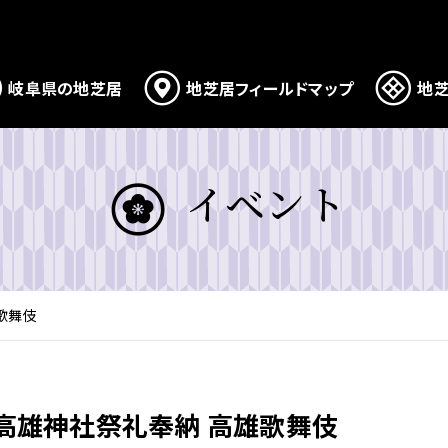
岐阜県の地芝居
地芝居フィールドマップ
地芝
イベント
雄歌舞伎
催】高雄神社祭礼奉納 高雄歌舞伎