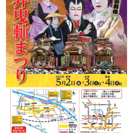
《地
歌
舞
伎》
垂
井
曳
軕
ま
つ
り
に
関
す
る
ペ
ー
ジ
で
す。
こ