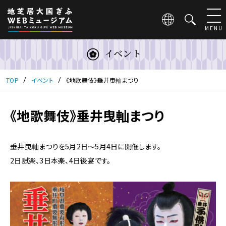
こ
の
ペ
MENU
ー
ジ
イベント
は
地
芝
TOP
イベント
《地歌舞伎》垂井曳軕まつり
居
大
国
《地歌舞伎》垂井曳軕まつり
ぎ
ふ
WEB
垂井曳軕まつりを5月2日〜5月4日に開催します。
ミ
2日試楽、3日本楽、4日後宴です。
ュ
ー
ジ
ア
ム
の