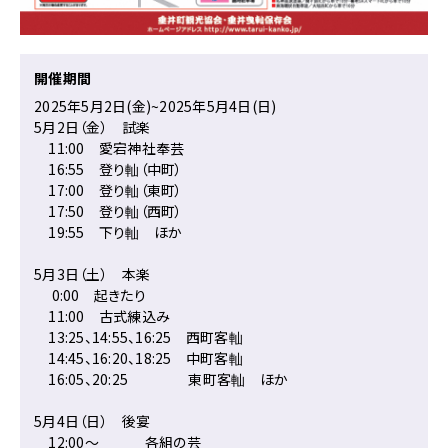
の
ペ
ー
ジ
開催期間
の
2025年5月2日(金)~2025年5月4日(日)
本
5月2日（金） 試楽
文
11:00 愛宕神社奉芸
へ
16:55 登り軕（中町）
移
17:00 登り軕（東町）
動
17:50 登り軕（西町）
メ
19:55 下り軕 ほか
ニ
ュ
5月3日（土） 本楽
ー
0:00 起きたり
へ
11:00 古式練込み
移
13:25、14:55、16:25 西町客軕
動
14:45、16:20、18:25 中町客軕
16:05、20:25 東町客軕 ほか
5月4日（日） 後宴
12:00〜 各組の芸