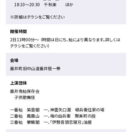
18:10〜20:30 千秋楽 ほか
※詳細はチラシをご覧ください
開催時間
2日11時00分〜 （時間は日にち、軕により異なります。詳しくは
チラシをご覧ください）
会場
垂井町旧中山道垂井宿一帯
上演団体
垂井曳軕保存会
子供歌舞伎
一番軕 紫雲閣 一、神霊矢口渡 頓兵衛住家の場
二番軕 鳳凰山 一、梅の由兵衛 聚楽町の段
三番軕 攀鱗閣 一、「伊勢音頭恋寝刃」油屋