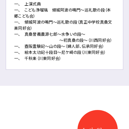
一、 上演式典
一、 こども浄瑠璃 傾城阿波の鳴門〜巡礼歌の段（本
郷こども会）
一、 傾城阿波の鳴門〜巡礼歌の段（真正中学校真桑文
楽同好会）
一、 真桑誉義農源七郎〜水争いの段〜
〜初真桑の段〜（川西同好会）
一、 壺阪霊験記〜山の段〜（婦人部、伝承同好会）
一、 絵本太功記十段目〜尼ケ崎の段（川東同好会）
一、 千秋楽（川東同好会）