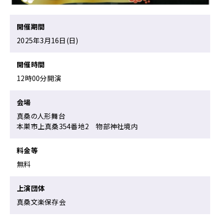
ー
ジ
の
開催期間
本
2025年3月16日(日)
文
へ
開催時間
移
動
12時00分開演
メ
ニ
会場
ュ
真桑の人形舞台
ー
本巣市上真桑354番地2 物部神社境内
へ
移
動
料金等
無料
上演団体
真桑文楽保存会