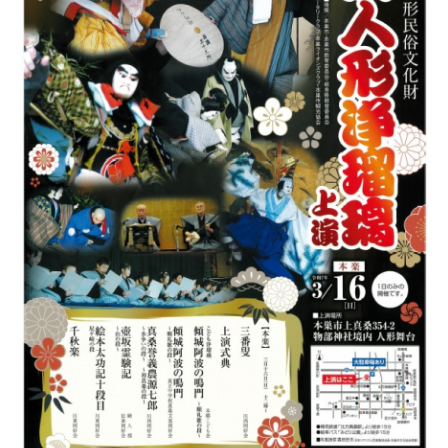
真
桑
人
形
浄
瑠
璃
上
演
に
関
す
る
ペ
ー
ジ
で
す。
こ
の
ペ