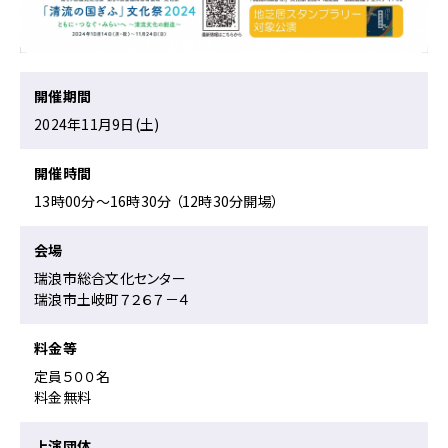
叟
－
い
わ
開催期間
い
ご
2024年11月9日(土)
と
の
開催時間
舞
13時00分〜16時30分 （12時30分開場）
を
め
ぐ
会場
っ
瑞浪市総合文化センター
て
瑞浪市土岐町７２６７－４
に
関
料金等
す
る
定員５００名
ペ
料金無料
ー
ジ
上演団体