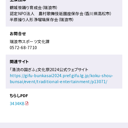
で
鶴城笹踊り育成会（瑞浪市）
す。
認定NPO法人 農村歌舞伎祇園座保存会（香川県高松市）
こ
半原操り人形浄瑠璃保存会（瑞浪市）
の
ペ
お問合せ
ー
瑞浪市スポーツ文化課
ジ
0572-68-7710
の
本
文
関連サイト
へ
「清流の国ぎふ」文化祭2024公式ウェブサイト
移
https://gifu-bunkasai2024.pref.gifu.lg.jp/koku-shou-
動
bunsai/event/traditional-entertainment/p13071/
メ
ニ
ちらしPDF
ュ
ー
3434KB
へ
移
動