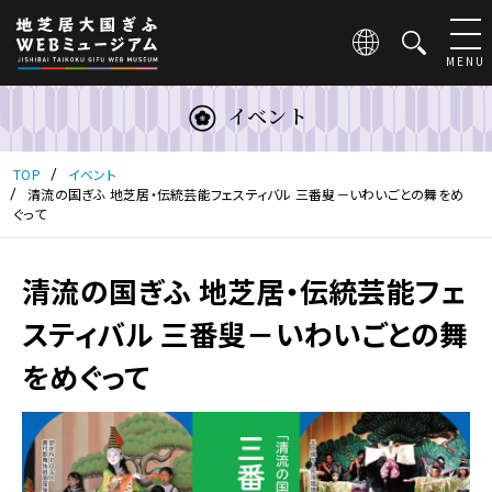
こ
の
ペ
MENU
ー
ジ
イベント
は
地
芝
TOP
イベント
居
清流の国ぎふ 地芝居・伝統芸能フェスティバル 三番叟－いわいごとの舞をめ
ぐって
大
国
ぎ
清流の国ぎふ 地芝居・伝統芸能フェ
ふ
WEB
スティバル 三番叟－いわいごとの舞
ミ
ュ
をめぐって
ー
ジ
ア
ム
の