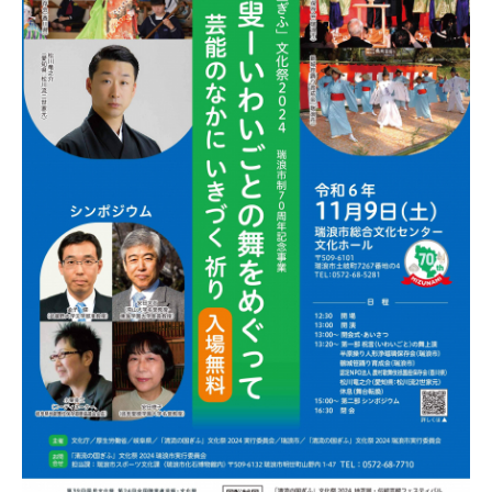
清
流
の
国
ぎ
ふ
地
芝
居・
伝
統
芸
能
フ
ェ
ス
テ
ィ
バ
ル
三
番