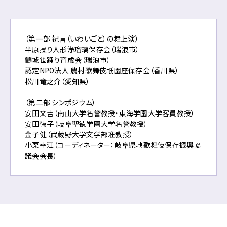
（第一部 祝言（いわいごと）の舞上演）
半原操り人形浄瑠璃保存会（瑞浪市）
鶴城笹踊り育成会（瑞浪市）
認定NPO法人 農村歌舞伎祇園座保存会（香川県）
松川竜之介（愛知県）
（第二部 シンポジウム）
安田文吉（南山大学名誉教授・東海学園大学客員教授）
安田徳子（岐阜聖徳学園大学名誉教授）
金子健（武蔵野大学文学部准教授）
小栗幸江（コーディネーター：岐阜県地歌舞伎保存振興協
議会会長）