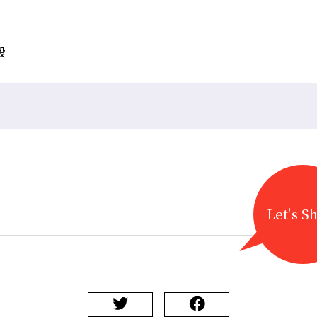
段
Let's S