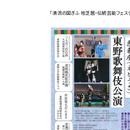
ム
「清流の国ぎふ 地芝居・伝統芸能フェス
の
清
流
の
国
ぎ
ふ
地
芝
居・
伝
統
芸
能
フ
ェ
ス