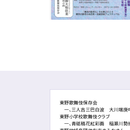
テ
ィ
バ
ル
東
野
歌
舞
伎
公
演
に
関
す
る
東野歌舞伎保存会
ペ
一、三人吉三巴白波 大川端庚
ー
東野小学校歌舞伎クラブ
ジ
一、青砥稿花紅彩画 稲瀬川勢
で