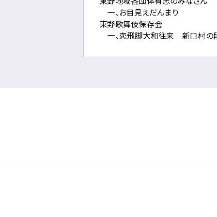
東野地域各団体有志のみなさん
す。
一、お目見えだんまり
東野歌舞伎保存会
こ
一、恋飛脚大和往来 新口村の
の
ペ
ー
ジ
の
本
文
へ
移
動
メ
ニ
ュ
ー
へ
移