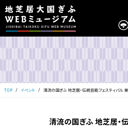
こ
の
ペ
ー
ジ
は
地
芝
居
大
国
ぎ
ふ
TOP
イベント
清流の国ぎふ 地芝居・伝統芸能フェスティバル 
WEB
ミ
ュ
ー
清流の国ぎふ 地芝居・
ジ
ア