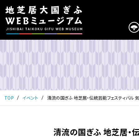
こ
の
ペ
ー
ジ
は
地
芝
居
大
国
ぎ
ふ
TOP
イベント
清流の国ぎふ 地芝居・伝統芸能フェスティバル 
WEB
ミ
ュ
ー
清流の国ぎふ 地芝居・
ジ
ア