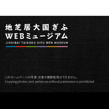
ペ
ー
ジ
の
本
文
へ
移
動
メ
ニ
ュ
ー
このホームページの写真・文章の無断転用はできません。
へ
Copying photos and sentences without permission is prohibited
移
動