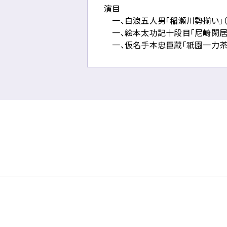
落
演目
と
一、白浪五人男「稲瀬川勢揃い」（
し
一、絵本太功記十段目「尼崎閑居
記
一、仮名手本忠臣蔵「祇園一力茶
念
公
演」
に
関
す
る
ペ
ー
ジ
で
す。
こ
の