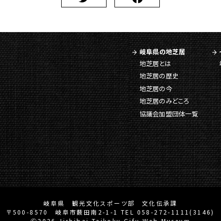
岐阜県の地芝居
地芝居とは
地芝居の歴史
地芝居の今
地芝居のみどころ
協議会加盟団体一覧
岐阜県 観光文化スポーツ部 文化伝承課
〒500-8570 岐阜市薮田南2-1-1 TEL 058-272-1111(3146)
Ⓒ2026 Jishibai Taikoku Gifu Web Museum