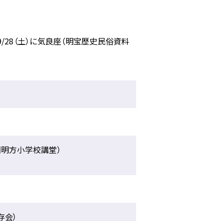
/28（土）に気良座（明宝歴史民俗資料
旧明方小学校講堂）
存会）