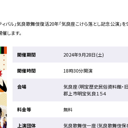
ティバル」気良歌舞伎復活20年「気良座こけら落とし記念公演」を9
開催します。
開催期間
2024年9月28日(土)
開催時間
18時30分開演
会場
気良座（明宝歴史民俗資料館・
郡上市明宝気良１５４
料金等
無料
上演団体
気良歌舞伎一座（気良歌舞伎保