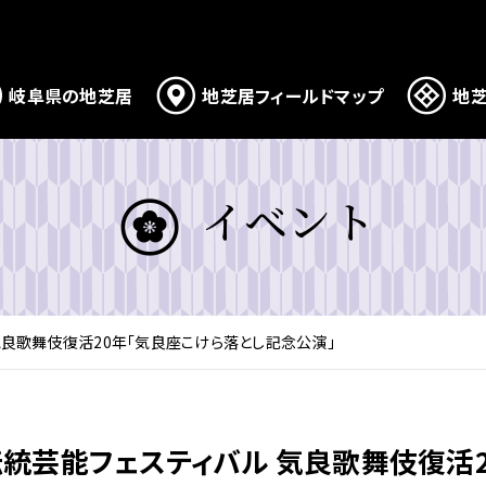
岐阜県の地芝居
地芝居フィールドマップ
地芝
イベント
気良歌舞伎復活20年「気良座こけら落とし記念公演」
伝統芸能フェスティバル 気良歌舞伎復活