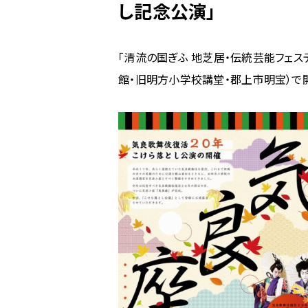
し記念公演」
ム
の
清
「清流の国ぎふ 地芝居・伝統芸能フェス
流
館・旧明方小学校講堂・郡上市明宝）で
の
国
ぎ
ふ
地
芝
居・
伝
統
芸
能
フ
ェ
ス