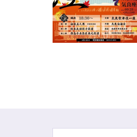
テ
ィ
バ
ル
気
良
歌
舞
伎
復
活
20
年
「気
良
座
こ
け
ら