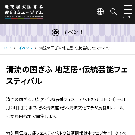
こ
の
ペ
MENU
ー
ジ
イベント
は
地
芝
TOP
イベント
清流の国ぎふ 地芝居・伝統芸能フェスティバル
居
大
国
清流の国ぎふ 地芝居・伝統芸能フェ
ぎ
スティバル
ふ
WEB
ミ
ュ
清流の国ぎふ 地芝居・伝統芸能フェスティバルを9月1日（日）〜11
ー
月24日（日）まで、ぎふ清流座（ぎふ清流文化プラザ長良川ホール）
ジ
ほか県内各地で開催します。
ア
ム
の
地芝居伝統芸能フェスティバルの公演情報は本ウェブサイトのイベ