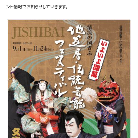
清
ント情報でお知らせしていきます。
流
の
国
ぎ
ふ
地
芝
居・
伝
統
芸
能
フ
ェ
ス
テ
ィ
バ
ル
に
関