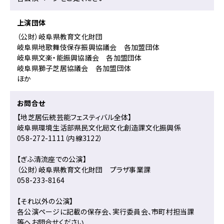
ュ
ー
へ
上演団体
移
（公財）岐阜県教育文化財団
動
岐阜県地歌舞伎保存振興協議会 各加盟団体
岐阜県文楽・能振興協議会 各加盟団体
岐阜県獅子芝居協議会 各加盟団体
ほか
お問合せ
【地芝居伝統芸能フェスティバル全体】
岐阜県環境生活部県民文化局文化創造課文化振興係
058-272-1111（内線3122）
【ぎふ清流座での公演】
（公財）岐阜県教育文化財団 プラザ事業課
058-233-8164
【それ以外の公演】
各公演ページに記載の保存会、実行委員会、市町村担当課
等へお問合せください