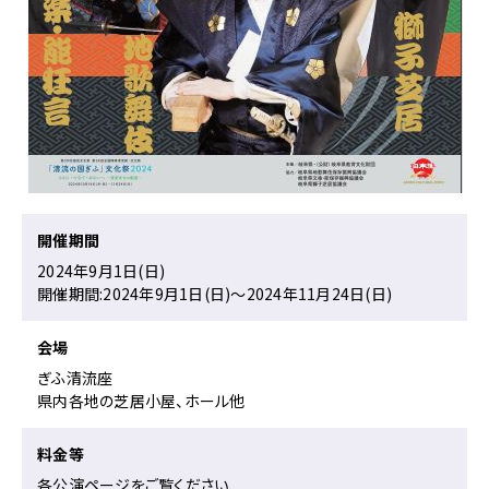
す
る
ペ
ー
ジ
で
す。
こ
の
ペ
開催期間
ー
2024年9月1日(日)
ジ
開催期間:2024年9月1日(日)〜2024年11月24日(日)
の
本
会場
文
へ
ぎふ清流座
移
県内各地の芝居小屋、ホール他
動
メ
料金等
ニ
各公演ページをご覧ください