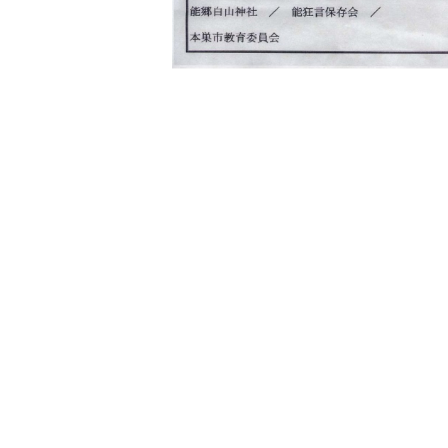
ジ
で
す。
こ
の
ペ
ー
ジ
の
本
文
へ
移
動
メ
ニ
ュ
ー