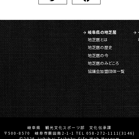
岐阜県の地芝居
地芝居とは
地芝居の歴史
地芝居の今
地芝居のみどころ
協議会加盟団体一覧
岐阜県 観光文化スポーツ部 文化伝承課
〒500-8570 岐阜市薮田南2-1-1 TEL 058-272-1111(3146)
Ⓒ2026 Jishibai Taikoku Gifu Web Museum