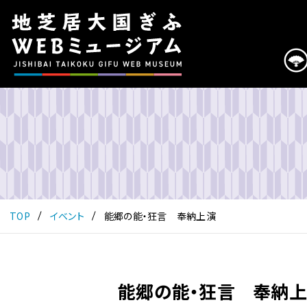
こ
の
ペ
ー
ジ
は
地
芝
居
大
国
ぎ
ふ
TOP
イベント
能郷の能・狂言 奉納上演
WEB
ミ
ュ
ー
能郷の能・狂言 奉納
ジ
ア