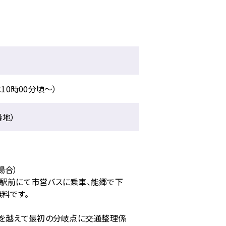
10時00分頃〜）
番地）
場合）
見駅前にて市営バスに乗車、能郷で下
無料です。
橋を越えて最初の分岐点に交通整理係