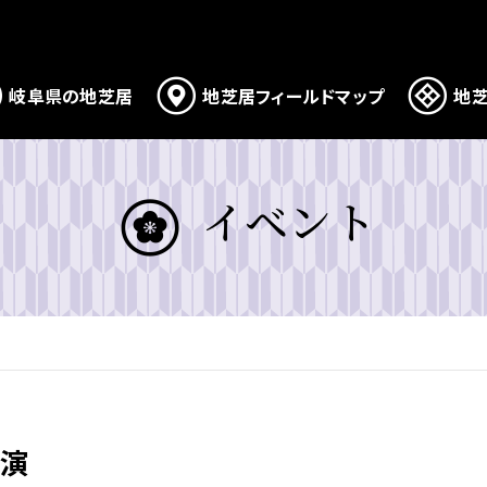
岐阜県の地芝居
地芝居フィールドマップ
地芝
イベント
上演