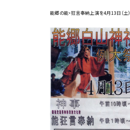
ム
能郷の能・狂言奉納上演を4月13日（土
の
能
郷
の
能・
狂
言
奉
納
上
演
に
関
す
る
ペ
ー