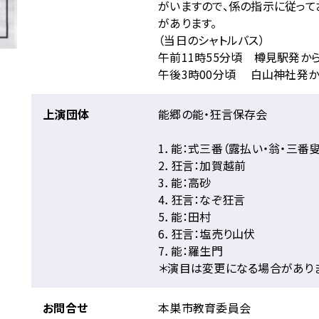
がいますので、係の指示に従って
があります。
（当日のシャトルバス）
午前11時55分頃 樽見駅発か
午後3時00分頃 白山神社発
上演団体
能郷の能・狂言保存会
1．能：式三番（露払い・翁・三番叟
2．狂言：加賀越前
3．能：高砂
4．狂言：なぞ狂言
5．能：田村
6．狂言：塩売り山伏
7．能：羅生門
＊演目は変更になる場合があり
お問合せ
本巣市教育委員会