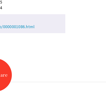
5
4
jp/0000001086.html
hare