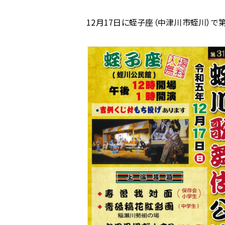
ム
12月17日に蛭子座（中津川市蛭川）で
の
第
31
回
蛭
川
歌
舞
伎
公
演
に
関
す
る
ペ
ー