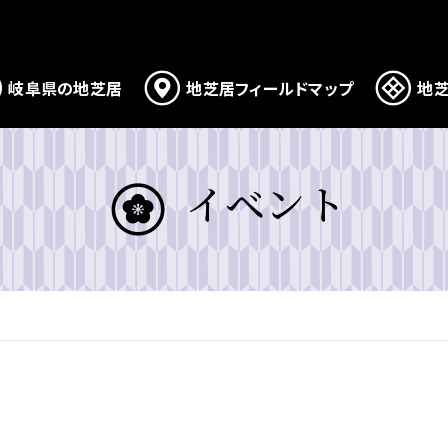
岐阜県の地芝居
地芝居フィールドマップ
地芝
イベント