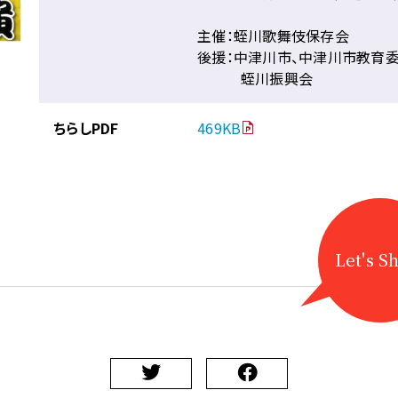
主催：蛭川歌舞伎保存会
後援：中津川市、中津川市教育
蛭川振興会
ちらしPDF
469KB
Let's S