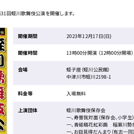
第31回蛭川歌舞伎公演を開催します。
開催期間
2023年12月17日(日)
開催時間
13時00分開演 （12時00分開場）
会場
蛭子座（蛭川公民館）
中津川市蛭川2198-1
料金等
入場無料
上演団体
蛭川歌舞伎保存会
一、寿曽我対面（保存会、小学生
一、青砥稿花紅彩画 稲瀬川勢
一、お目見得だんまり（有志一同