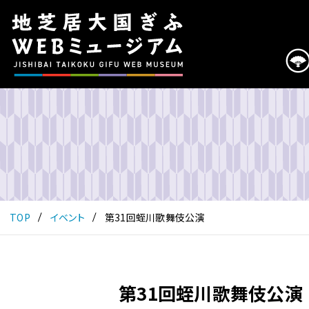
こ
の
ペ
ー
ジ
は
地
芝
居
大
国
ぎ
ふ
TOP
イベント
第31回蛭川歌舞伎公演
WEB
ミ
ュ
ー
第31回蛭川歌舞伎公演
ジ
ア