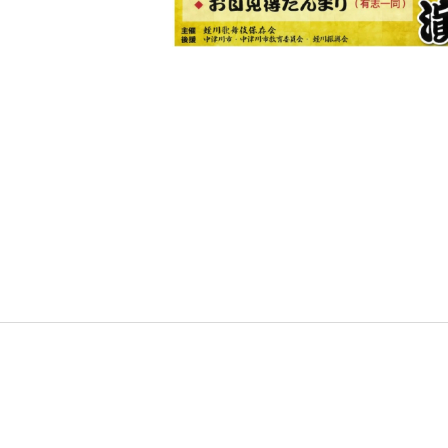
ジ
で
す。
こ
の
ペ
ー
ジ
の
本
文
へ
移
動
メ
ニ
ュ
ー