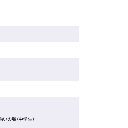
）
揃いの場（中学生）
）