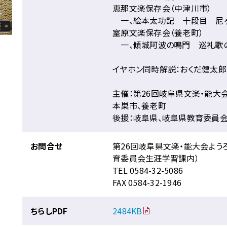
恵那文楽保存会（中津川市）
一、絵本太功記 十段目 尼
室原文楽保存会（養老町）
一、傾城阿波の鳴門 巡礼歌
イヤホン同時解説：おくだ健太郎
主催：第26回岐阜県文楽・能大会
本巣市、養老町
後援：岐阜県、岐阜県教育委員
お問合せ
第26回岐阜県文楽・能大会よう
育委員会生涯学習課内）
TEL 0584-32-5086
FAX 0584-32-1946
ちらしPDF
2484KB