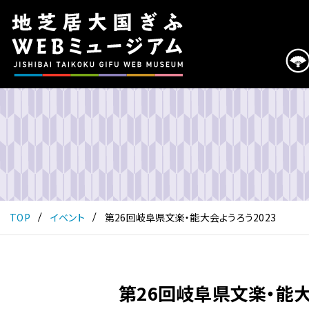
こ
の
ペ
ー
ジ
は
地
芝
居
大
国
ぎ
ふ
TOP
イベント
第26回岐阜県文楽・能大会ようろう2023
WEB
ミ
ュ
ー
第26回岐阜県文楽・能大
ジ
ア