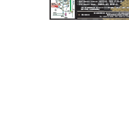
に
関
す
る
ペ
ー
ジ
で
す。
こ
の
ペ
ー
ジ
の
本
文
へ