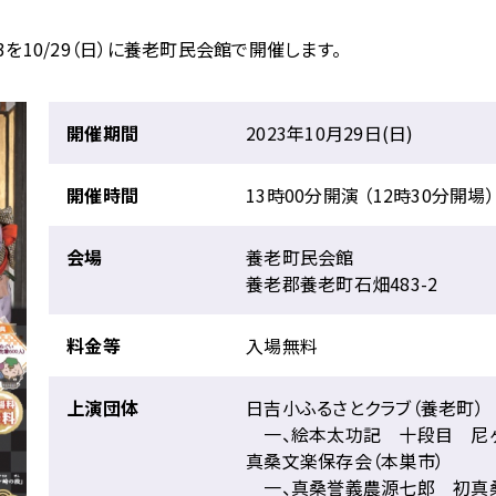
3を10/29（日）に養老町民会館で開催します。
開催期間
2023年10月29日(日)
開催時間
13時00分開演 （12時30分開場）
会場
養老町民会館
養老郡養老町石畑483-2
料金等
入場無料
上演団体
日吉小ふるさとクラブ（養老町）
一、絵本太功記 十段目 尼
真桑文楽保存会（本巣市）
一、真桑誉義農源七郎 初真