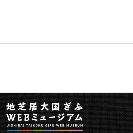
移
動
メ
ニ
ュ
ー
へ
移
動