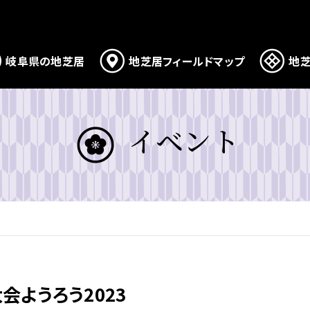
岐阜県の地芝居
地芝居フィールドマップ
地芝
イベント
会ようろう2023