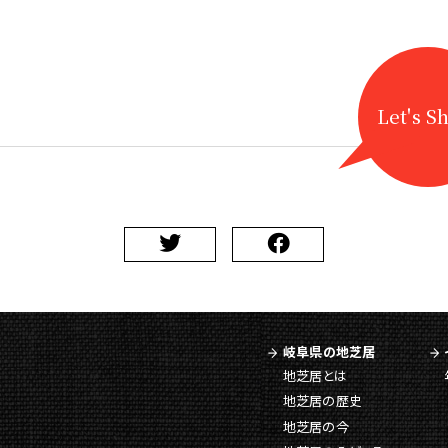
Let's S
岐阜県の地芝居
地芝居とは
地芝居の歴史
地芝居の今