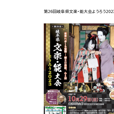
ム
第26回岐阜県文楽・能大会ようろう202
の
第
26
回
岐
阜
県
文
楽・
能
大
会
よ
う
ろ
う
2023