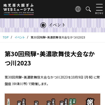
こ
の
ペ
MENU
ー
ジ
イベント
は
地
芝
TOP
イベント
第30回飛騨・美濃歌舞伎大会なかつ川2023
居
大
国
第30回飛騨・美濃歌舞伎大会なか
ぎ
つ川2023
ふ
WEB
ミ
ュ
第30回飛騨・美濃歌舞伎大会なかつ川2023を10月9日（月祝）に常
ー
盤座（中津川市）で開催します。
ジ
ア
ム
の