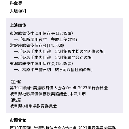
移
料金等
動
入場無料
上演団体
東濃歌舞伎中津川保存会（12:45頃）
一、「御所堀川夜討 弁慶上使の場」
常盤座歌舞伎保存会(14:10頃）
一、「仮名手本忠臣蔵 足利館殿中松の間刃傷の場」
一、「仮名手本忠臣蔵 足利館裏門合点の場」
東濃歌舞伎中津川保存会（15:35頃）
一、「梶原平三誉石切 鶴ヶ岡八幡社頭の場」
（主催）
第30回飛騨・美濃歌舞伎大会なかつ川2023実行委員会
岐阜県地歌舞伎保存振興協議会、中津川市
（後援）
岐阜県、岐阜県教育委員会
お問合せ
第30回飛騨・美濃歌舞伎大会なかつ川2023実行委員会事務