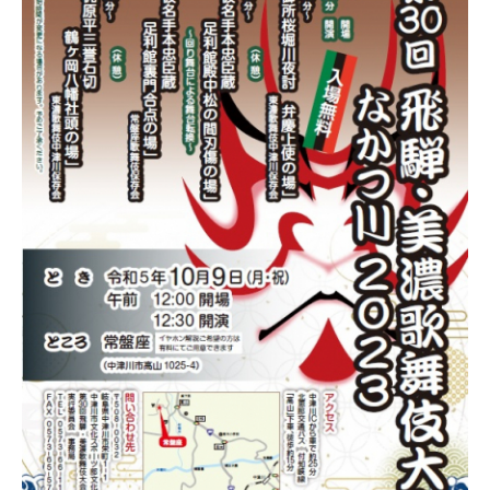
第
30
回
飛
騨・
美
濃
歌
舞
伎
大
会
な
か
つ
川
2023
に
関
す
る
ペ