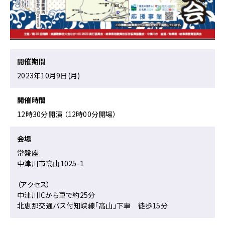
ー
ジ
で
す。
こ
開催期間
の
2023年10月9日(月)
ペ
ー
ジ
開催時間
の
12時30分開演 （12時00分開場）
本
文
会場
へ
移
常盤座
動
中津川市高山1025-1
メ
ニ
（アクセス）
ュ
中津川ICから車で約25分
ー
北恵那交通バス付知峡線「高山」下車 徒歩15分
へ