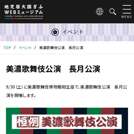
こ
の
ペ
MENU
ー
ジ
イベント
は
地
芝
TOP
イベント
美濃歌舞伎公演 長月公演
居
大
国
美濃歌舞伎公演 長月公演
ぎ
ふ
WEB
9/30（土）に美濃歌舞伎博物館相生座で、美濃歌舞伎公演 長月公
ミ
演を開催します。
ュ
ー
ジ
ア
ム
の