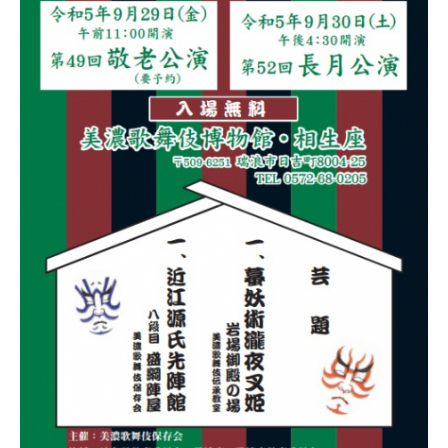
美
濃
歌
舞
伎
公
演
長
月
公
演
に
関
す
る
ペ
ー
ジ
で
す。
こ