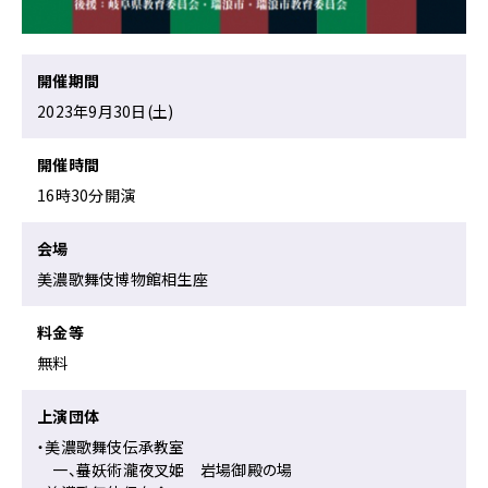
の
ペ
ー
ジ
開催期間
の
2023年9月30日(土)
本
文
開催時間
へ
移
16時30分開演
動
メ
会場
ニ
美濃歌舞伎博物館相生座
ュ
ー
へ
料金等
移
無料
動
上演団体
・美濃歌舞伎伝承教室
一、蟇妖術瀧夜叉姫 岩場御殿の場