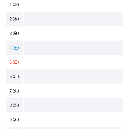
イ
1（水）
ベ
ン
2（木）
ト
に
関
3（金）
す
る
4（土）
ペ
ー
ジ
5（日）
で
す。
6（月）
こ
の
7（火）
ペ
ー
8（水）
ジ
の
9（木）
本
文