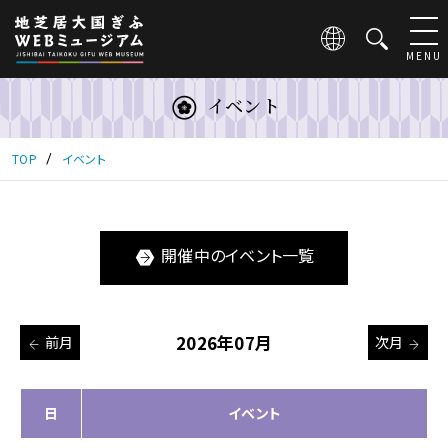
こ
の
ペ
MENU
ー
ジ
イベント
は
地
芝
TOP
イベント
居
大
国
ぎ
開催中のイベント一覧
ふ
WEB
ミ
ュ
2026年07月
前月
次月
ー
ジ
ア
ム
日
イベント
の