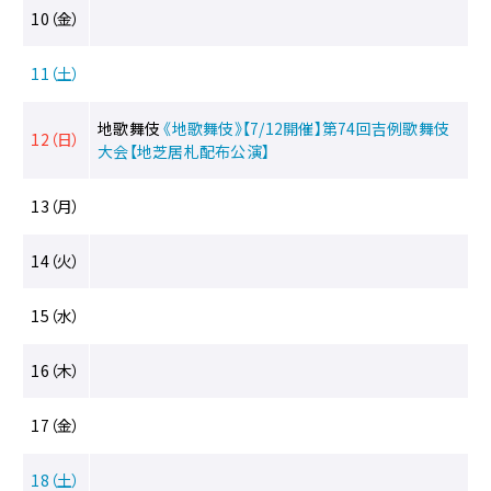
へ
10（金）
移
動
11（土）
メ
ニ
ュ
地歌舞伎
《地歌舞伎》【7/12開催】第74回吉例歌舞伎
12（日）
ー
大会【地芝居札配布公演】
へ
移
13（月）
動
14（火）
15（水）
16（木）
17（金）
18（土）