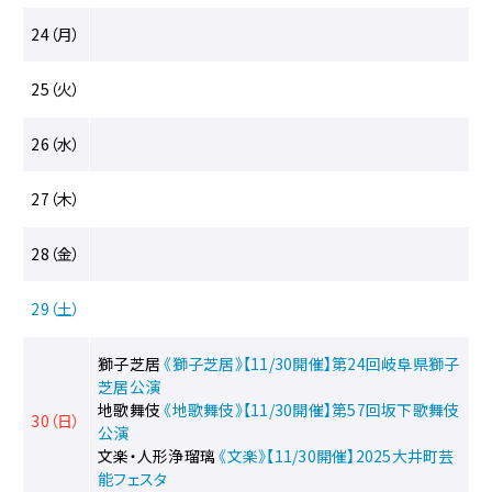
24（月）
25（火）
26（水）
27（木）
28（金）
29（土）
獅子芝居
《獅子芝居》【11/30開催】第24回岐阜県獅子
芝居公演
地歌舞伎
《地歌舞伎》【11/30開催】第57回坂下歌舞伎
30（日）
公演
文楽・人形浄瑠璃
《文楽》【11/30開催】2025大井町芸
能フェスタ