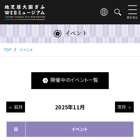
こ
の
ペ
MENU
ー
ジ
イベント
は
地
芝
TOP
イベント
居
大
国
ぎ
開催中のイベント一覧
ふ
WEB
ミ
ュ
2025年11月
前月
次月
ー
ジ
ア
ム
日
イベント
の