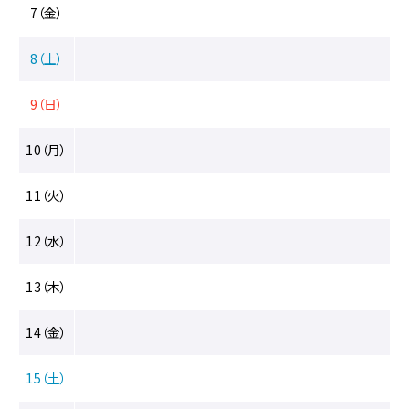
へ
7（金）
移
動
8（土）
メ
ニ
9（日）
ュ
ー
へ
10（月）
移
動
11（火）
12（水）
13（木）
14（金）
15（土）