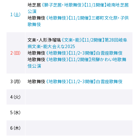
イ
地芝居
《獅子芝居・地歌舞伎》【11/1開催】岐南地芝居
ベ
公演
ン
1（土）
地歌舞伎
《地歌舞伎》【11/1開催】三郷町文化祭・子供
ト
歌舞伎
に
関
文楽・人形浄瑠璃
《文楽・能》【11/2開催】第28回岐阜
す
県文楽・能大会えな2025
る
2（日）
地歌舞伎
《地歌舞伎》【11/2・3開催】白雲座歌舞伎
ペ
地歌舞伎
《地歌舞伎》【11/2開催】飛騨かわい地歌舞
ー
伎公演
ジ
で
す。
3（月）
地歌舞伎
《地歌舞伎》【11/2・3開催】白雲座歌舞伎
こ
の
4（火）
ペ
ー
5（水）
ジ
の
6（木）
本
文