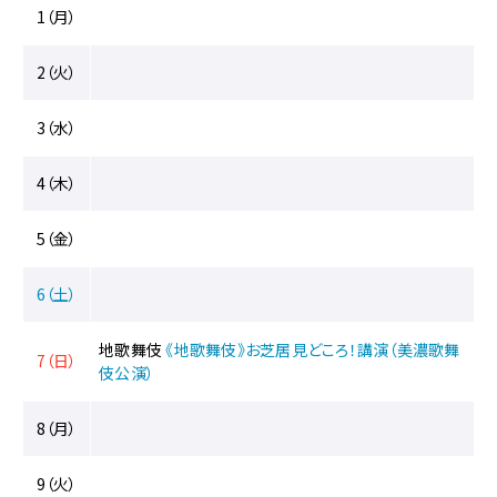
イ
1（月）
ベ
ン
2（火）
ト
に
関
3（水）
す
る
4（木）
ペ
ー
ジ
5（金）
で
す。
6（土）
こ
の
地歌舞伎
《地歌舞伎》お芝居見どころ！講演（美濃歌舞
7（日）
ペ
伎公演）
ー
ジ
8（月）
の
本
9（火）
文