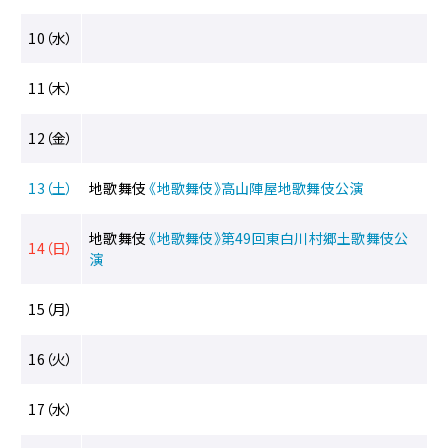
へ
移
10（水）
動
メ
11（木）
ニ
ュ
ー
12（金）
へ
移
13（土）
地歌舞伎
《地歌舞伎》高山陣屋地歌舞伎公演
動
地歌舞伎
《地歌舞伎》第49回東白川村郷土歌舞伎公
14（日）
演
15（月）
16（火）
17（水）