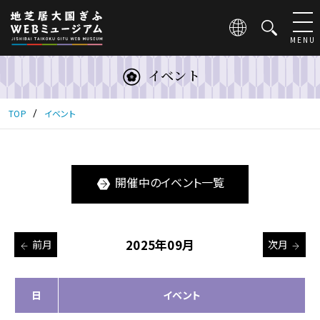
こ
の
ペ
MENU
ー
ジ
イベント
は
地
芝
TOP
イベント
居
大
国
ぎ
開催中のイベント一覧
ふ
WEB
ミ
ュ
2025年09月
前月
次月
ー
ジ
ア
ム
日
イベント
の