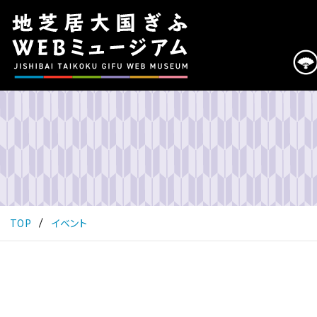
こ
の
ペ
ー
ジ
は
地
芝
居
大
国
ぎ
ふ
TOP
イベント
WEB
ミ
ュ
ー
ジ
ア