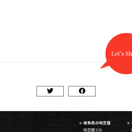
Let's S
岐阜県の地芝居
地芝居とは