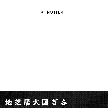
ム
に
NO ITEM
関
す
る
ペ
ー
ジ
で
す。
こ
の
ペ
ー
ジ
の
本
文