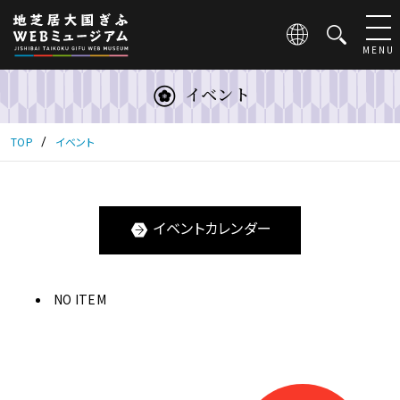
こ
の
ペ
MENU
ー
ジ
イベント
は
地
芝
TOP
イベント
居
大
国
ぎ
イベントカレンダー
ふ
WEB
ミ
ュ
NO ITEM
ー
ジ
ア
ム
に