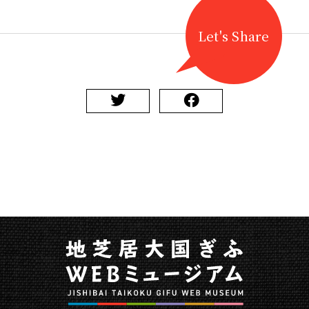
関
す
る
Let's Share
ペ
ー
ジ
で
す。
こ
の
ペ
ー
ジ
の
本
文
へ
移
動
メ
ニ