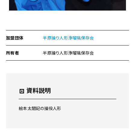
本
文
へ
移
動
メ
加盟団体
半原操り人形浄瑠璃保存会
ニ
ュ
所有者
半原操り人形浄瑠璃保存会
ー
へ
移
動
資料説明
絵本太閤記の操役人形