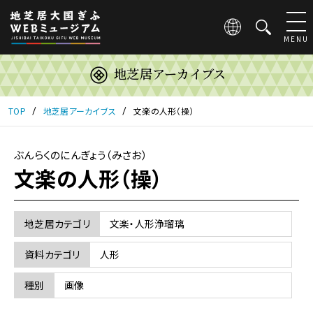
こ
の
ペ
MENU
ー
ジ
地芝居アーカイブス
は
地
芝
TOP
地芝居アーカイブス
文楽の人形（操）
居
大
国
ぶんらくのにんぎょう（みさお）
ぎ
文楽の人形（操）
ふ
WEB
ミ
地芝居カテゴリ
文楽・人形浄瑠璃
ュ
ー
資料カテゴリ
人形
ジ
ア
種別
画像
ム
の