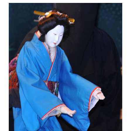
文
楽
の
人
形
（操）
に
関
す
る
ペ
ー
ジ
で
す。
こ
の
ペ
ー
ジ
の