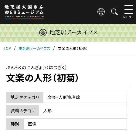
こ
の
ペ
MENU
ー
ジ
地芝居アーカイブス
は
地
芝
TOP
地芝居アーカイブス
文楽の人形（初菊）
居
大
国
ぶんらくのにんぎょう（はつぎく）
ぎ
文楽の人形（初菊）
ふ
WEB
ミ
地芝居カテゴリ
文楽・人形浄瑠璃
ュ
ー
資料カテゴリ
人形
ジ
ア
種別
画像
ム
の