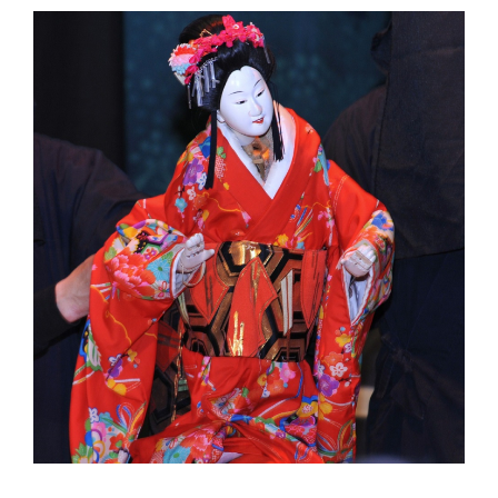
文
楽
の
人
形
（初
菊）
に
関
す
る
ペ
ー
ジ
で
す。
こ
の
ペ
ー
ジ