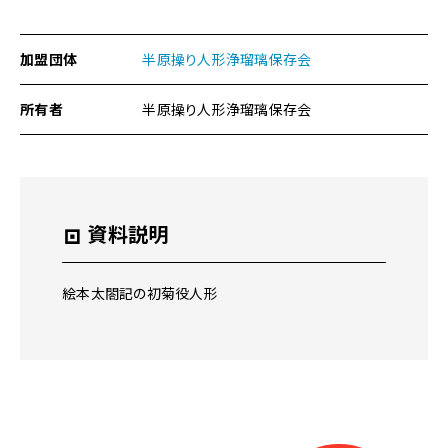
の
本
文
加盟団体
半原操り人形浄瑠璃保存会
へ
移
所有者
半原操り人形浄瑠璃保存会
動
メ
ニ
ュ
ー
へ
資料説明
移
動
絵本太閤記の初菊役人形