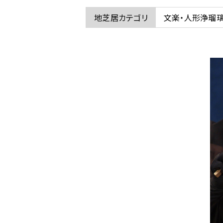
ム
地芝居カテゴリ
文楽・人形浄瑠
の
文
楽
の
人
形
（十
次
郎）
に
関
す
る
ペ
ー
ジ
で