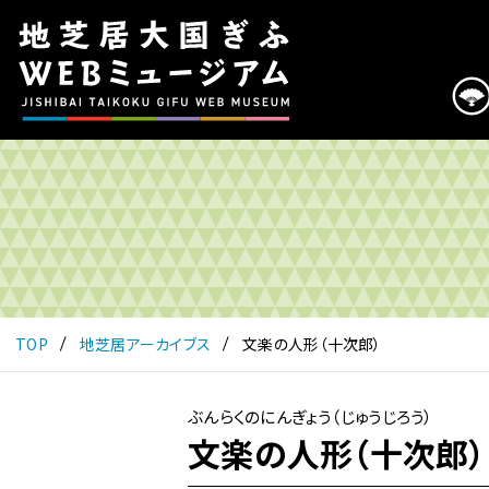
こ
の
ペ
ー
ジ
は
地
芝
居
大
国
ぎ
ふ
TOP
地芝居アーカイブス
文楽の人形（十次郎）
WEB
ミ
ュ
ぶんらくのにんぎょう（じゅうじろう）
ー
文楽の人形（十次郎）
ジ
ア