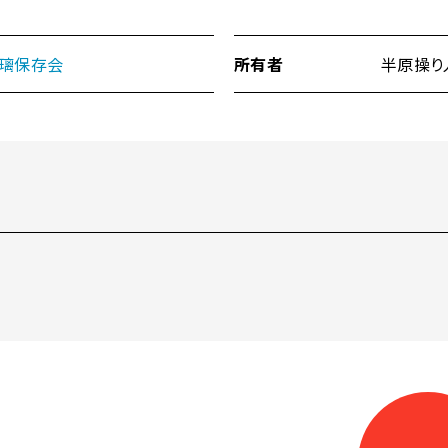
璃保存会
所有者
半原操り