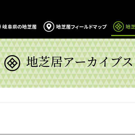
岐阜県の地芝居
地芝居フィールドマップ
地芝
地芝居アーカイブス