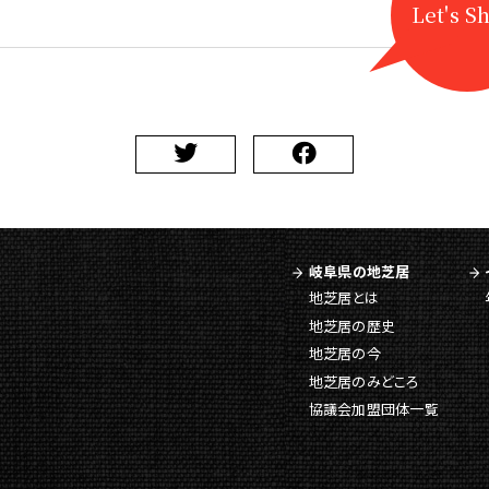
Let's S
岐阜県の地芝居
地芝居とは
地芝居の歴史
地芝居の今
地芝居のみどころ
協議会加盟団体一覧