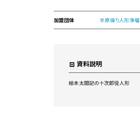
動
加盟団体
半原操り人形浄瑠
資料説明
絵本太閤記の十次郎役人形