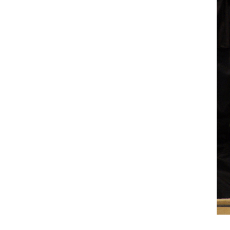
す。
こ
の
ペ
ー
ジ
の
本
文
へ
移
動
メ
ニ
ュ
ー
へ
移