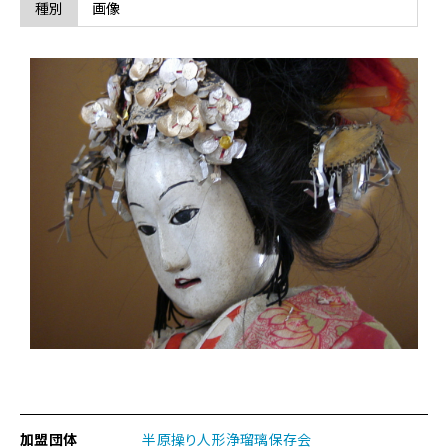
文
種別
画像
楽
の
人
形
（式
三
番
叟
姫）
に
関
す
る
ペ
ー
ジ
で
す。
こ
の
加盟団体
半原操り人形浄瑠璃保存会