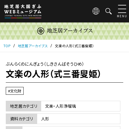
こ
の
ペ
MENU
ー
ジ
地芝居アーカイブス
は
地
芝
TOP
地芝居アーカイブス
文楽の人形（式三番叟姫）
居
大
国
ぶんらくのにんぎょう（しきさんばそうひめ）
ぎ
文楽の人形（式三番叟姫）
ふ
WEB
ミ
#文化財
ュ
ー
ジ
地芝居カテゴリ
文楽・人形浄瑠璃
ア
ム
資料カテゴリ
人形
の