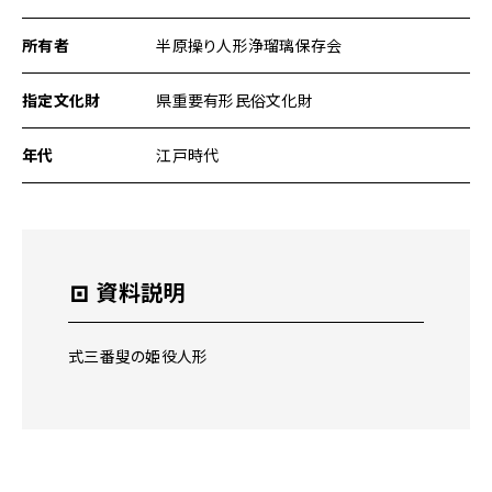
ペ
ー
所有者
半原操り人形浄瑠璃保存会
ジ
の
指定文化財
県重要有形民俗文化財
本
文
へ
年代
江戸時代
移
動
メ
ニ
ュ
資料説明
ー
へ
移
式三番叟の姫役人形
動