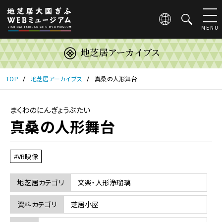
こ
の
ペ
MENU
ー
ジ
地芝居アーカイブス
は
地
芝
TOP
地芝居アーカイブス
真桑の人形舞台
居
大
国
まくわのにんぎょうぶたい
ぎ
真桑の人形舞台
ふ
WEB
ミ
#VR映像
ュ
ー
ジ
地芝居カテゴリ
文楽・人形浄瑠璃
ア
ム
資料カテゴリ
芝居小屋
の