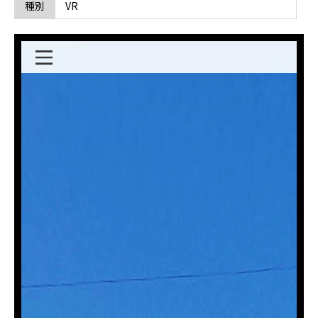
真
種別
VR
桑
の
人
形
舞
台
に
関
す
る
ペ
ー
ジ
で
す。
こ
の
ペ
ー
ジ