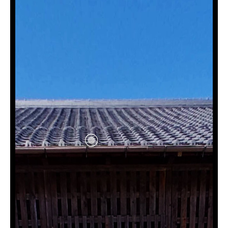
の
本
文
へ
移
動
メ
ニ
ュ
ー
へ
移
動