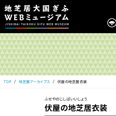
こ
の
ペ
ー
ジ
は
地
芝
居
大
国
ぎ
ふ
TOP
地芝居アーカイブス
伏屋の地芝居衣装
WEB
ミ
ュ
ふせやのじしばいいしょう
ー
伏屋の地芝居衣装
ジ
ア