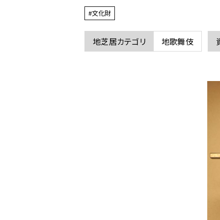
ム
#文化財
の
伏
地芝居カテゴリ
地歌舞伎
屋
の
地
芝
居
衣
装
に
関
す
る
ペ
ー
ジ
で