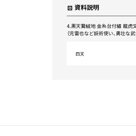
資料説明
4.黒天鵞絨地 金糸台付繡 龍虎
（児雷也など妖術使い、勇壮な武
四天