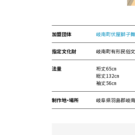
動
加盟団体
岐南町伏屋獅子
指定文化財
岐南町有形民俗
法量
裄丈65㎝
総丈132㎝
袖丈56㎝
制作地・場所
岐阜県羽島郡岐南