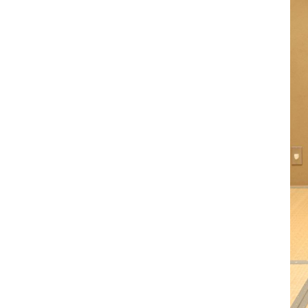
す。
こ
の
ペ
ー
ジ
の
本
文
へ
移
動
メ
ニ
ュ
ー
へ
移