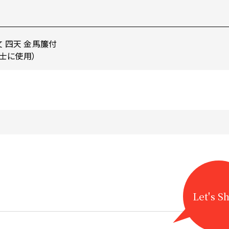
文 四天 金馬簾付
士に使用）
Let's S