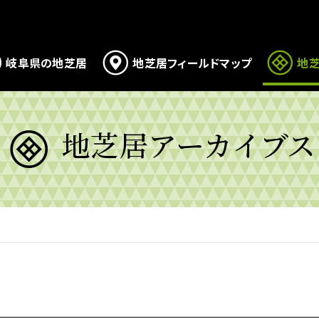
岐阜県の地芝居
地芝居フィールドマップ
地芝
地芝居アーカイブス