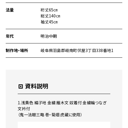
法量
裄丈65㎝
総丈140㎝
袖丈45㎝
年代
明治中期
制作地・場所
岐阜県羽島郡岐南町伏屋3丁目338番地1
資料説明
1.浅黄色 繻子地 金繍 雁木文 奴着付 金繍輪つなぎ
文衿付
（鬼一法眼三略 巻・菊畑 虎蔵に使用）