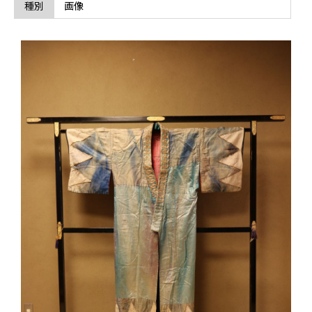
伏
種別
画像
屋
の
地
芝
居
衣
装
に
関
す
る
ペ
ー
ジ
で
す。
こ
の
ペ
ー