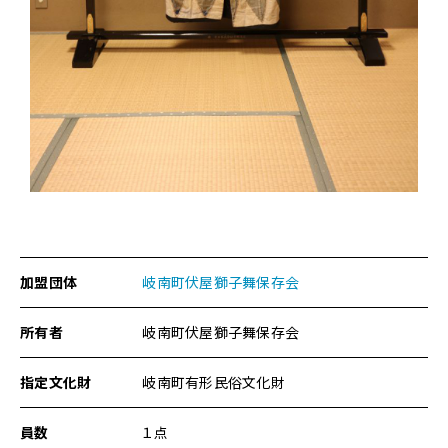
ジ
の
本
文
へ
移
動
メ
ニ
ュ
ー
へ
移
加盟団体
岐南町伏屋獅子舞保存会
動
所有者
岐南町伏屋獅子舞保存会
指定文化財
岐南町有形民俗文化財
員数
１点