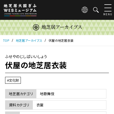
こ
の
ペ
MENU
ー
ジ
地芝居アーカイブス
は
地
芝
TOP
地芝居アーカイブス
伏屋の地芝居衣装
居
大
国
ふせやのじしばいいしょう
ぎ
伏屋の地芝居衣装
ふ
WEB
ミ
#文化財
ュ
ー
ジ
地芝居カテゴリ
地歌舞伎
ア
ム
資料カテゴリ
衣裳
の