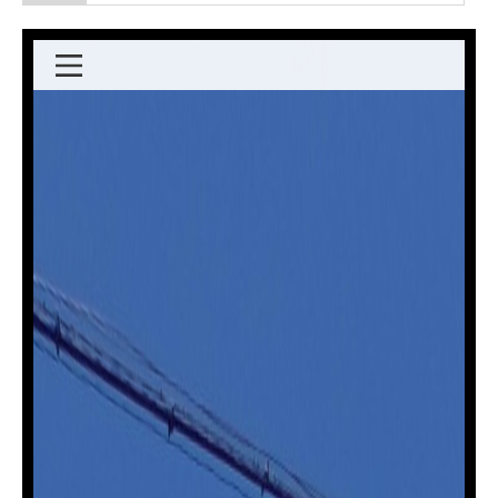
五
毛
座
に
関
す
る
ペ
ー
ジ
で
す。
こ
の
ペ
ー
ジ
の
本
文
へ