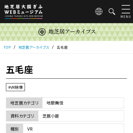
こ
の
ペ
MENU
ー
ジ
地芝居アーカイブス
は
地
芝
TOP
地芝居アーカイブス
五毛座
居
大
国
五毛座
ぎ
ふ
WEB
#VR映像
ミ
ュ
地芝居カテゴリ
地歌舞伎
ー
ジ
ア
資料カテゴリ
芝居小屋
ム
の
種別
VR