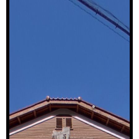
移
動
メ
ニ
ュ
ー
へ
移
動