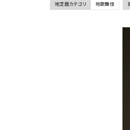
地芝居カテゴリ
地歌舞伎
ム
の
浅
葱
紫
熨
斗
目
金
繍
唐
草
文
に
関
す
る
ペ