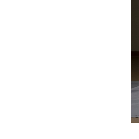
ー
ジ
で
す。
こ
の
ペ
ー
ジ
の
本
文
へ
移
動
メ
ニ
ュ