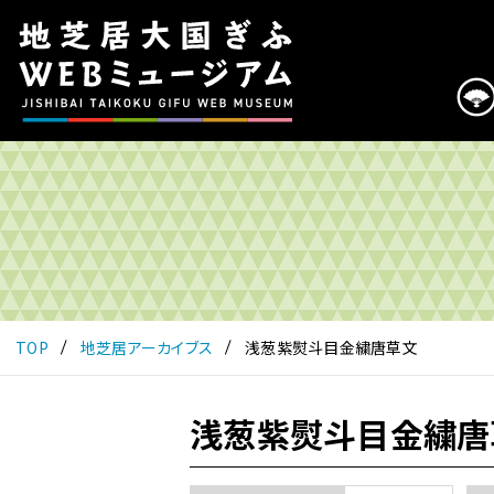
こ
の
ペ
ー
ジ
は
地
芝
居
大
国
ぎ
ふ
TOP
地芝居アーカイブス
浅葱紫熨斗目金繍唐草文
WEB
ミ
ュ
浅葱紫熨斗目金繍唐
ー
ジ
ア