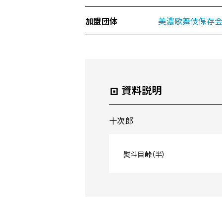
ー
へ
加盟団体
美濃歌舞伎保存
移
動
資料説明
十次郎
熨斗目峠（半）