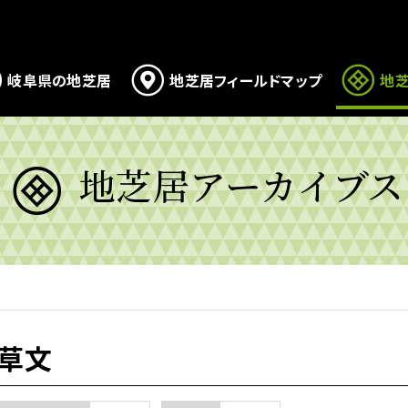
岐阜県の地芝居
地芝居フィールドマップ
地芝
地芝居アーカイブス
草文