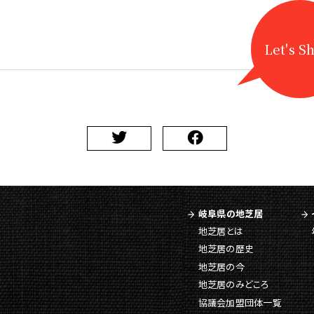
Let's S
岐阜県の地芝居
地芝居とは
地芝居の歴史
地芝居の今
地芝居のみどころ
協議会加盟団体一覧