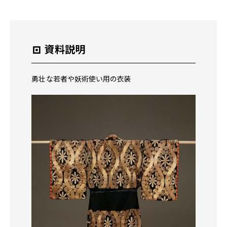
本
文
へ
移
動
資料説明
メ
ニ
ュ
勇壮な若者や妖術使い用の衣装
ー
へ
移
動