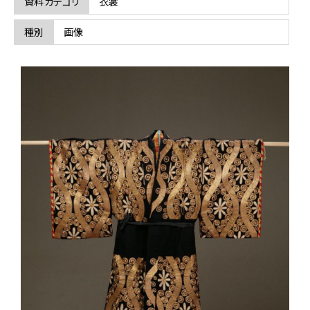
資料カテゴリ
衣裳
表：
黒
繻
種別
画像
子
地
金
繍
鉄
線
立
湧
文
裏：
赤
地
錦
紗
綾
型
に
龍
丸