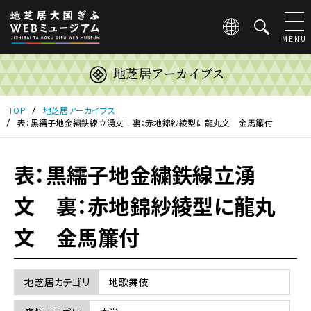
こ
の
ペ
MENU
ー
ジ
地芝居アーカイブス
は
地
芝
TOP
地芝居アーカイブス
居
表：黒繻子地金繍鉄線立湧文 裏：赤地錦紗綾型に龍丸文 金馬簾付
大
国
表：黒繻子地金繍鉄線立湧
ぎ
ふ
WEB
文 裏：赤地錦紗綾型に龍丸
ミ
ュ
文 金馬簾付
ー
ジ
ア
地芝居カテゴリ
地歌舞伎
ム
の