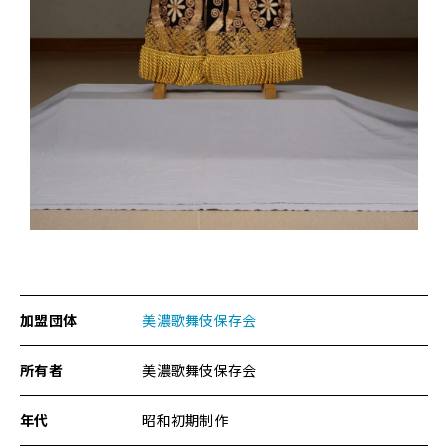
文
金
馬
簾
付
に
関
す
る
ペ
ー
ジ
で
す。
加盟団体
美濃歌舞伎保存会
こ
の
ペ
所有者
美濃歌舞伎保存会
ー
ジ
年代
昭和初期制作
の