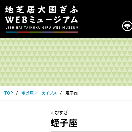
こ
の
ペ
ー
ジ
は
地
芝
居
大
国
ぎ
ふ
TOP
地芝居アーカイブス
蛭子座
WEB
ミ
ュ
えびすざ
ー
蛭子座
ジ
ア