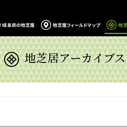
岐阜県の地芝居
地芝居フィールドマップ
地芝
地芝居アーカイブス