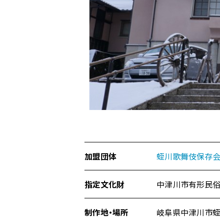
ジ
の
本
文
へ
移
動
メ
ニ
ュ
ー
へ
移
加盟団体
蛭川歌舞伎保存
動
指定文化財
中津川市有形民
制作地・場所
岐阜県中津川市蛭川