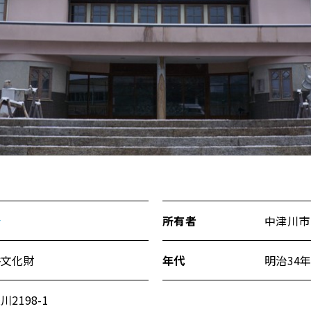
会
所有者
中津川市
俗文化財
年代
明治34
2198-1