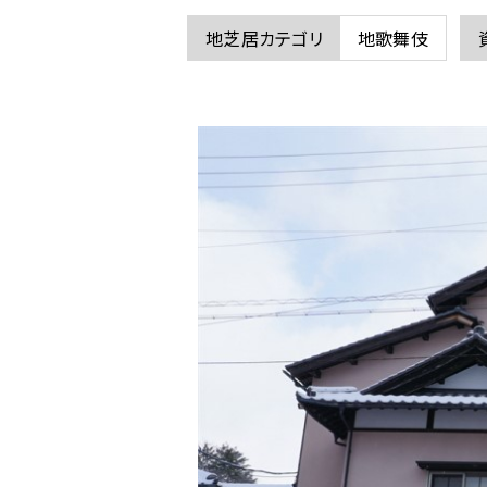
ム
地芝居カテゴリ
地歌舞伎
の
蛭
子
座
に
関
す
る
ペ
ー
ジ
で
す。
こ
の
ペ
ー