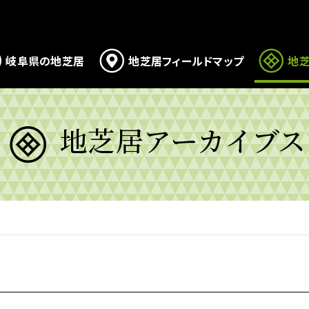
岐阜県の地芝居
地芝居フィールドマップ
地芝
地芝居アーカイブス