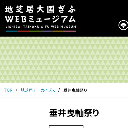
こ
の
ペ
ー
ジ
は
地
芝
居
大
国
ぎ
ふ
TOP
地芝居アーカイブス
垂井曳軕祭り
WEB
ミ
ュ
垂井曳軕祭り
ー
ジ
ア