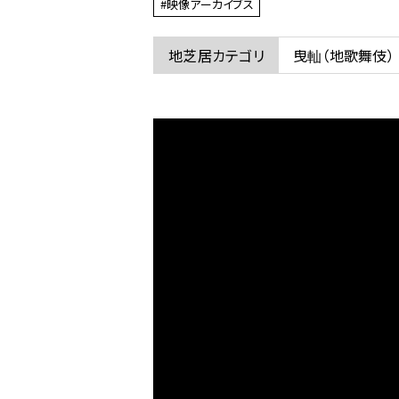
#映像アーカイブス
ム
の
地芝居カテゴリ
曳軕（地歌舞伎）
垂
井
曳
軕
祭
り
に
関
す
る
ペ
ー
ジ
で
す。
こ