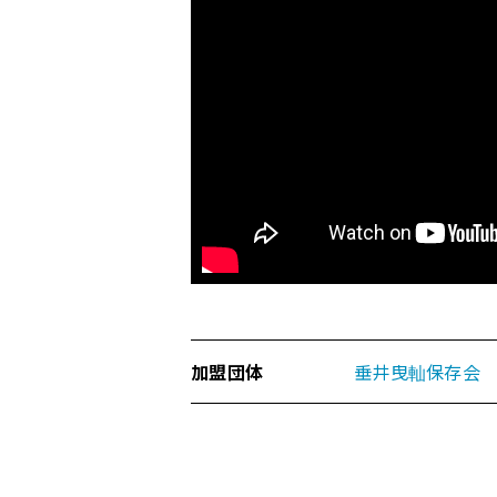
の
ペ
ー
ジ
の
本
文
へ
移
動
メ
ニ
ュ
ー
加盟団体
垂井曳軕保存会
へ
移
動