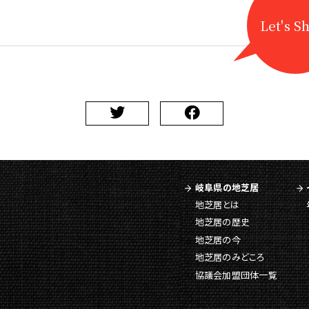
Let's S
岐阜県の地芝居
地芝居とは
地芝居の歴史
地芝居の今
地芝居のみどころ
協議会加盟団体一覧