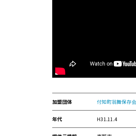
す
る
ペ
ー
ジ
で
す。
こ
の
ペ
ー
ジ
の
本
加盟団体
付知町翁舞保存
文
へ
年代
H31.11.4
移
動