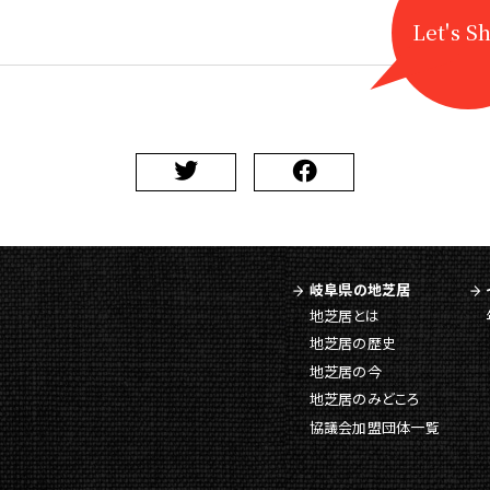
Let's S
岐阜県の地芝居
地芝居とは
地芝居の歴史
地芝居の今
地芝居のみどころ
協議会加盟団体一覧