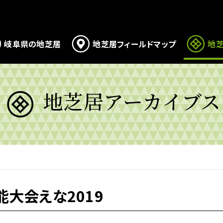
岐阜県の地芝居
地芝居フィールドマップ
地芝
地芝居アーカイブス
9
能大会えな2019