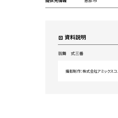
提供元情報
恵那市
メ
ニ
ュ
ー
へ
移
資料説明
動
翁舞 式三番
撮影制作：株式会社アミックスコ