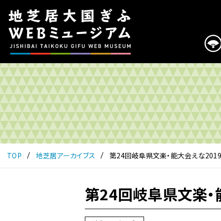
こ
の
ペ
ー
ジ
は
地
芝
居
大
国
ぎ
ふ
TOP
地芝居アーカイブス
第24回岐阜県文楽・能大会えな201
WEB
ミ
ュ
第24回岐阜県文楽・
ー
ジ
ア