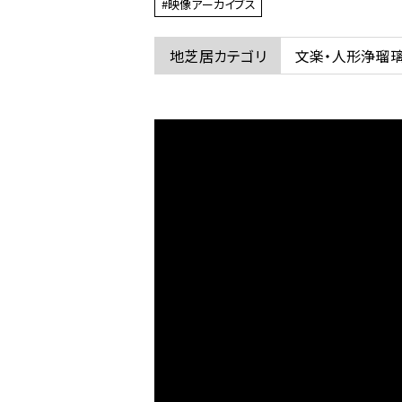
#映像アーカイブス
ム
の
地芝居カテゴリ
文楽・人形浄瑠
第
24
回
岐
阜
県
文
楽・
能
大
会
え
な
2019
に
関