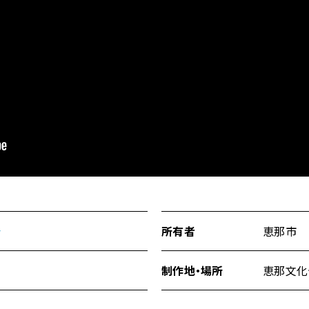
会
所有者
恵那市
制作地・場所
恵那文化