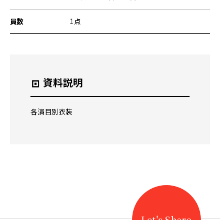
文
へ
員数
1点
移
動
メ
ニ
ュ
ー
資料説明
へ
移
動
各演目別衣装
Let's Share