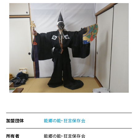
能・
狂
言
衣
装
に
関
す
る
ペ
ー
ジ
で
す。
こ
の
ペ
ー
加盟団体
能郷の能・狂言保存会
ジ
の
本
所有者
能郷の能・狂言保存会