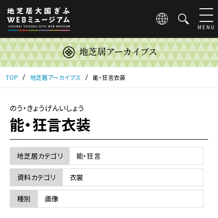
こ
の
ペ
MENU
ー
ジ
地芝居アーカイブス
は
地
芝
TOP
地芝居アーカイブス
能・狂言衣装
居
大
国
のう・きょうげんいしょう
ぎ
能・狂言衣装
ふ
WEB
ミ
地芝居カテゴリ
能・狂言
ュ
ー
資料カテゴリ
衣裳
ジ
ア
種別
画像
ム
の