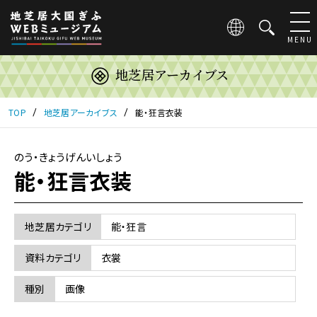
こ
の
ペ
MENU
ー
ジ
地芝居アーカイブス
は
地
芝
TOP
地芝居アーカイブス
能・狂言衣装
居
大
国
のう・きょうげんいしょう
ぎ
能・狂言衣装
ふ
WEB
ミ
地芝居カテゴリ
能・狂言
ュ
ー
資料カテゴリ
衣裳
ジ
ア
種別
画像
ム
の