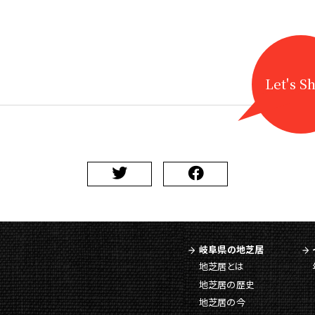
Let's S
岐阜県の地芝居
地芝居とは
地芝居の歴史
地芝居の今