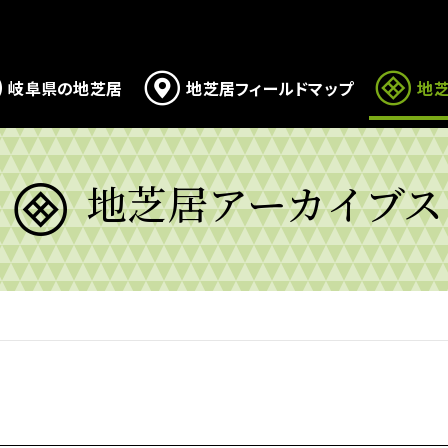
岐阜県の地芝居
地芝居フィールドマップ
地芝
地芝居アーカイブス