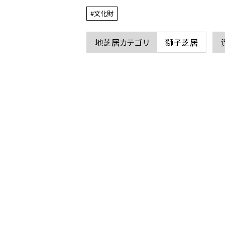
ム
#文化財
の
幟
地芝居カテゴリ
獅子芝居
に
関
す
る
ペ
ー
ジ
で
す。
こ
の
ペ
ー
ジ
の