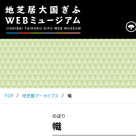
こ
の
ペ
ー
ジ
は
地
芝
居
大
国
ぎ
ふ
TOP
地芝居アーカイブス
幟
WEB
ミ
ュ
のぼり
ー
幟
ジ
ア