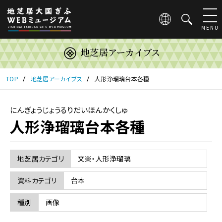
こ
の
ペ
MENU
ー
ジ
地芝居アーカイブス
は
地
芝
TOP
地芝居アーカイブス
人形浄瑠璃台本各種
居
大
国
にんぎょうじょうるりだいほんかくしゅ
ぎ
人形浄瑠璃台本各種
ふ
WEB
ミ
地芝居カテゴリ
文楽・人形浄瑠璃
ュ
ー
資料カテゴリ
台本
ジ
ア
種別
画像
ム
の