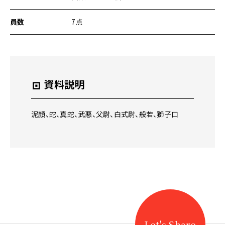
ー
ジ
員数
7点
の
本
文
へ
移
動
資料説明
メ
ニ
ュ
泥顔、蛇、真蛇、武悪、父尉、白式尉、般若、獅子口
ー
へ
移
動
Let's Share