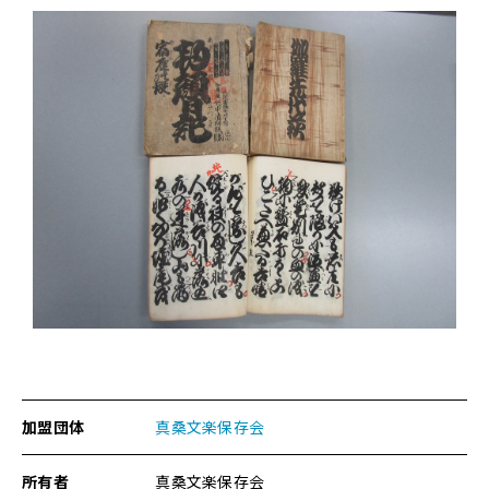
人
形
浄
瑠
璃
台
本
各
種
に
関
す
る
ペ
ー
ジ
で
す。
加盟団体
真桑文楽保存会
こ
の
ペ
所有者
真桑文楽保存会