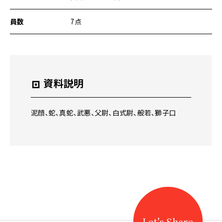
ー
ジ
員数
7点
の
本
文
へ
移
動
資料説明
メ
ニ
ュ
泥顔、蛇、真蛇、武悪、父尉、白式尉、般若、獅子口
ー
へ
移
動
Let's Share