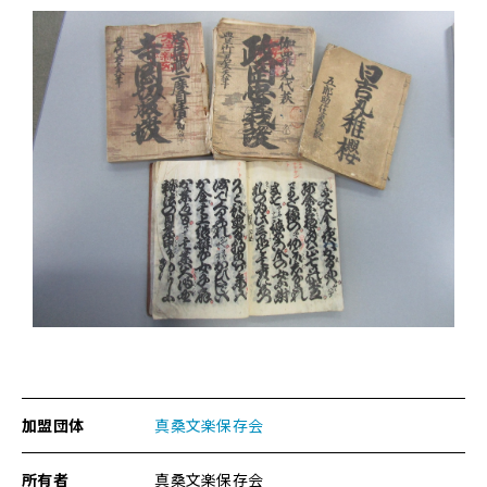
人
形
浄
瑠
璃
台
本
各
種
に
関
す
る
ペ
ー
ジ
で
す。
加盟団体
真桑文楽保存会
こ
の
ペ
所有者
真桑文楽保存会