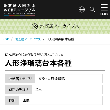
こ
の
ペ
MENU
ー
ジ
地芝居アーカイブス
は
地
芝
TOP
地芝居アーカイブス
人形浄瑠璃台本各種
居
大
国
にんぎょうじょうるりだいほんかくしゅ
ぎ
人形浄瑠璃台本各種
ふ
WEB
ミ
地芝居カテゴリ
文楽・人形浄瑠璃
ュ
ー
資料カテゴリ
台本
ジ
ア
種別
画像
ム
の