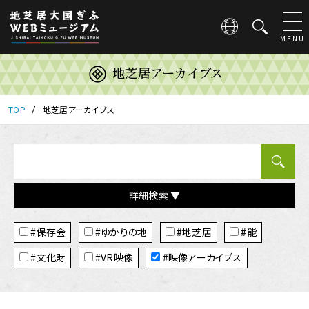
こ
の
ペ
MENU
ー
ジ
地芝居アーカイブス
は
地
芝
TOP
地芝居アーカイブス
居
大
国
ぎ
ふ
詳細検索 ▼
WEB
ミ
タ
ュ
#保存会
#ゆかりの地
#地芝居
#能
グ
ー
ジ
#文化財
#VR映像
#映像アーカイブス
ア
ム
の