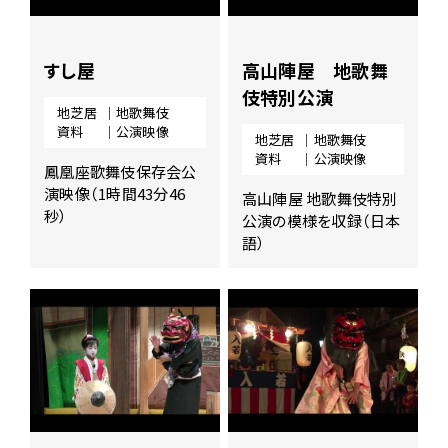
すし屋
高山陣屋 地歌舞
伎特別公演
地芝居
｜地歌舞伎
資料
｜公演映像
地芝居
｜地歌舞伎
資料
｜公演映像
鳳凰座歌舞伎保存会公
演映像（1時間43分46
高山陣屋 地歌舞伎特別
秒）
公演の模様を収録（日本
語）