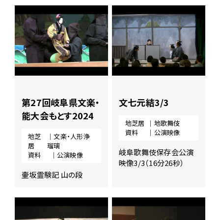
第27回岐阜県文楽・
文七元結3/3
能大会もとす2024
地芝居
｜地歌舞伎
資料
｜公演映像
地芝
｜文楽・人形浄
居
瑠璃
岐阜歌舞伎保存会公演
資料
｜公演映像
映像3/3（16分26秒）
壷坂霊験記 山の段