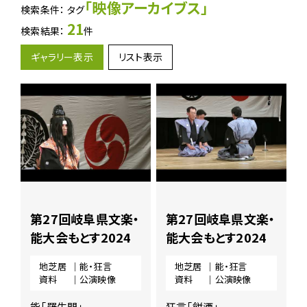
地
「映像アーカイブス」
検索条件： タグ
芝
21
検索結果：
件
居
ア
ギャラリー表示
リスト表示
ー
カ
イ
ブ
ス
に
関
す
る
ペ
ー
第27回岐阜県文楽・
第27回岐阜県文楽・
ジ
で
能大会もとす2024
能大会もとす2024
す。
地芝居
｜能・狂言
地芝居
｜能・狂言
こ
資料
｜公演映像
資料
｜公演映像
の
ペ
能「羅生門」
狂言「餅酒」