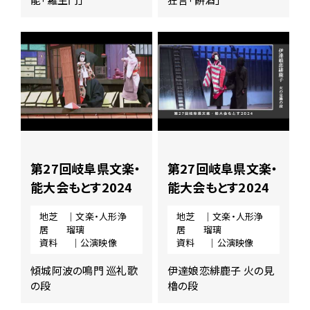
ー
ジ
の
本
文
へ
移
動
メ
ニ
ュ
第27回岐阜県文楽・
第27回岐阜県文楽・
ー
へ
能大会もとす2024
能大会もとす2024
移
動
地芝
｜文楽・人形浄
地芝
｜文楽・人形浄
居
瑠璃
居
瑠璃
資料
｜公演映像
資料
｜公演映像
傾城阿波の鳴門 巡礼歌
伊達娘恋緋鹿子 火の見
の段
櫓の段