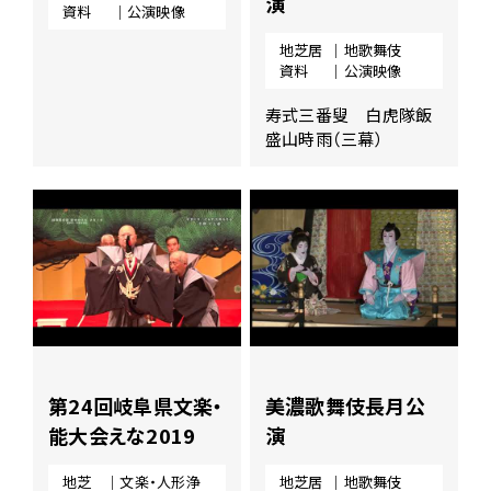
演
資料
｜公演映像
地芝居
｜地歌舞伎
資料
｜公演映像
寿式三番叟 白虎隊飯
盛山時雨（三幕）
第24回岐阜県文楽・
美濃歌舞伎長月公
能大会えな2019
演
地芝
｜文楽・人形浄
地芝居
｜地歌舞伎