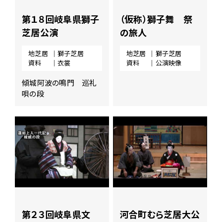
第１８回岐阜県獅子
（仮称）獅子舞 祭
芝居公演
の旅人
地芝居
｜獅子芝居
地芝居
｜獅子芝居
資料
｜衣裳
資料
｜公演映像
傾城阿波の鳴門 巡礼
唄の段
第２３回岐阜県文
河合町むら芝居大公