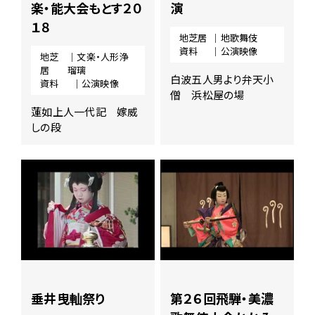
楽・能大会もとす２０
演
１８
地芝居
｜地歌舞伎
資料
｜公演映像
地芝
｜文楽・人形浄
居
瑠璃
白波五人男より弁天小
資料
｜公演映像
僧 浜松屋の場
蓮如上人一代記 嫁威
しの段
垂井曳軕祭り
第２６回飛騨・美濃