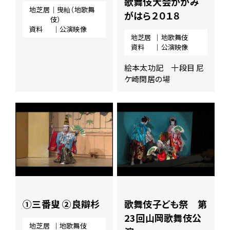
歌舞伎大会かかみ
地芝居
｜曳軕（地歌舞
がはら２０１８
伎）
資料
｜公演映像
地芝居
｜地歌舞伎
資料
｜公演映像
絵本太功記 十段目 尼
ケ崎閑居の場
①三番叟 ②良辯杉
歌舞伎子ども祭 第
23回山岡歌舞伎公
地芝居
｜地歌舞伎