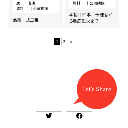
居
瑠璃
資料
｜公演映像
資料
｜公演映像
本朝廿四孝 十種香か
翁舞 式三番
ら奥庭狐火まで
1
2
»
Let's Share