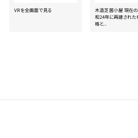
で
す。
VRを全画面で見る
木造芝居小屋 現在
和24年に再建された
こ
格と...
の
ペ
ー
ジ
の
本
文
へ
移
動
メ
ニ
ュ
ー
へ