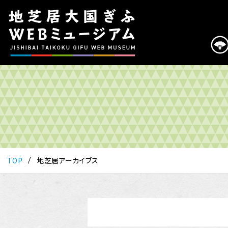
こ
の
ペ
ー
ジ
は
地
芝
居
大
国
ぎ
ふ
TOP
地芝居アーカイブス
WEB
ミ
ュ
ー
ジ
ア