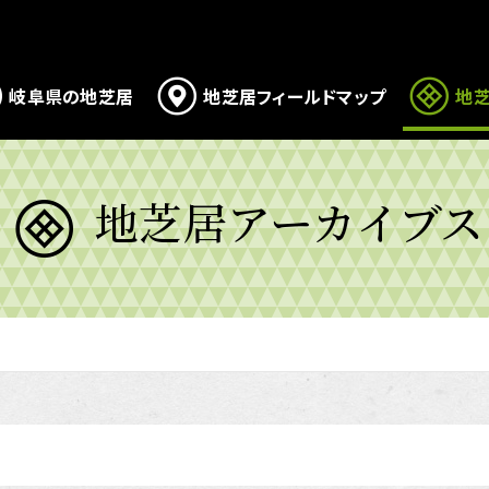
岐阜県の地芝居
地芝居フィールドマップ
地芝
地芝居アーカイブス