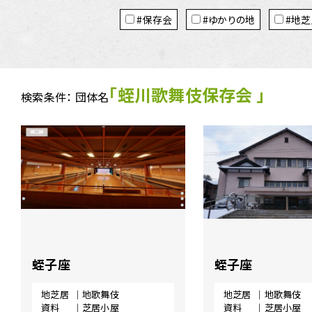
タ
ム
#保存会
#ゆかりの地
#地芝
グ
の
地
芝
居
「蛭川歌舞伎保存会 」
検索条件： 団体名
ア
ー
カ
イ
ブ
ス
に
関
す
る
蛭子座
蛭子座
ペ
ー
地芝居
｜地歌舞伎
地芝居
｜地歌舞伎
ジ
資料
｜芝居小屋
資料
｜芝居小屋