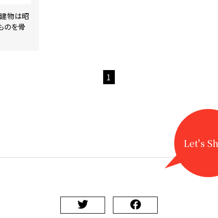
の建物は昭
ものを骨
1
Let's S