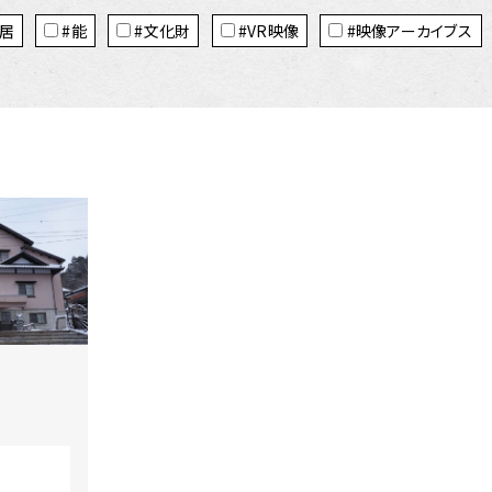
居
#能
#文化財
#VR映像
#映像アーカイブス