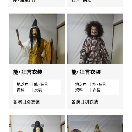
ー
ジ
の
本
文
へ
移
動
メ
ニ
ュ
能・狂言衣装
能・狂言衣装
ー
へ
移
地芝居
｜能・狂言
地芝居
｜能・狂言
動
資料
｜衣裳
資料
｜衣裳
各演目別衣装
各演目別衣装