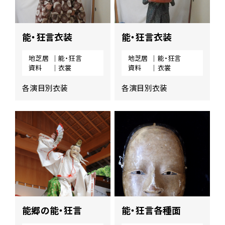
能・狂言衣装
能・狂言衣装
地芝居
｜能・狂言
地芝居
｜能・狂言
資料
｜衣裳
資料
｜衣裳
各演目別衣装
各演目別衣装
能郷の能・狂言
能・狂言各種面