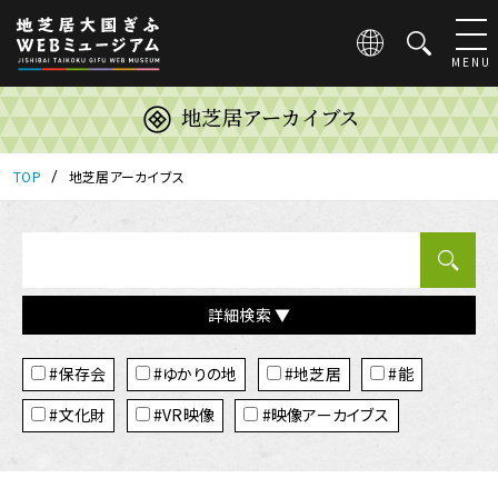
こ
の
ペ
MENU
ー
ジ
地芝居アーカイブス
は
地
芝
TOP
地芝居アーカイブス
居
大
国
ぎ
ふ
詳細検索 ▼
WEB
ミ
タ
ュ
#保存会
#ゆかりの地
#地芝居
#能
グ
ー
ジ
#文化財
#VR映像
#映像アーカイブス
ア
ム
の