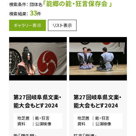
地
「能郷の能・狂言保存会 」
検索条件： 団体名
芝
33
検索結果：
件
居
ア
ギャラリー表示
リスト表示
ー
カ
イ
ブ
ス
に
関
す
る
ペ
ー
第27回岐阜県文楽・
第27回岐阜県文楽・
ジ
で
能大会もとす2024
能大会もとす2024
す。
地芝居
｜能・狂言
地芝居
｜能・狂言
こ
資料
｜公演映像
資料
｜公演映像
の
ペ
能「羅生門」
狂言「餅酒」