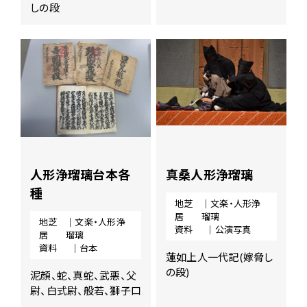
しの段
人形浄瑠璃台本各
真桑人形浄瑠璃
種
地芝
｜文楽・人形浄
居
瑠璃
地芝
｜文楽・人形浄
資料
｜公演写真
居
瑠璃
資料
｜台本
蓮如上人一代記(嫁脅し
の段)
泥顔、蛇、真蛇、武悪、父
尉、白式尉、般若、獅子口