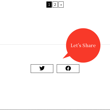
1
2
»
Let's Share