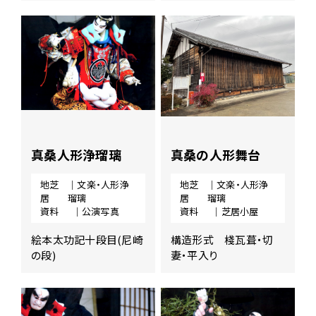
真桑人形浄瑠璃
真桑の人形舞台
地芝
｜文楽・人形浄
地芝
｜文楽・人形浄
居
瑠璃
居
瑠璃
資料
｜公演写真
資料
｜芝居小屋
絵本太功記十段目(尼崎
構造形式 棧瓦葺・切
の段)
妻・平入り