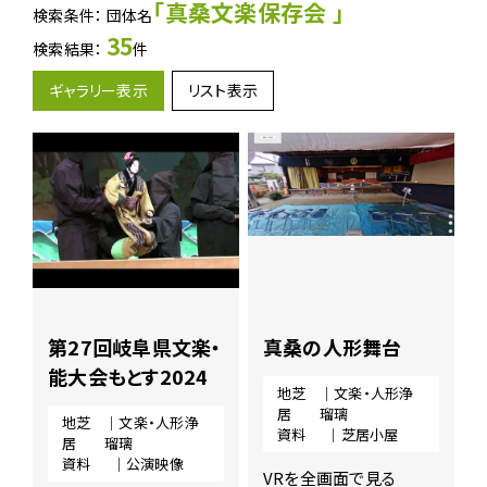
地
「真桑文楽保存会 」
検索条件： 団体名
芝
35
検索結果：
件
居
ア
ギャラリー表示
リスト表示
ー
カ
イ
ブ
ス
に
関
す
る
ペ
ー
第27回岐阜県文楽・
真桑の人形舞台
ジ
で
能大会もとす2024
す。
地芝
｜文楽・人形浄
居
瑠璃
地芝
｜文楽・人形浄
こ
資料
｜芝居小屋
居
瑠璃
の
資料
｜公演映像
ペ
VRを全画面で見る