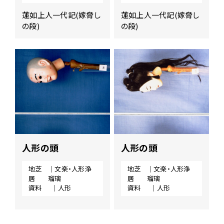
蓮如上人一代記(嫁脅し
蓮如上人一代記(嫁脅し
の段)
の段)
人形の頭
人形の頭
地芝
｜文楽・人形浄
地芝
｜文楽・人形浄
居
瑠璃
居
瑠璃
資料
｜人形
資料
｜人形