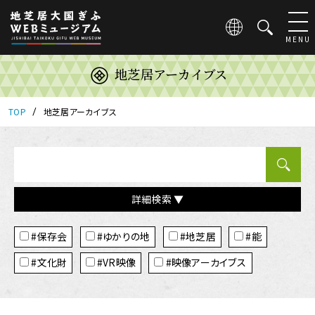
こ
の
ペ
MENU
ー
ジ
地芝居アーカイブス
は
地
芝
TOP
地芝居アーカイブス
居
大
国
ぎ
ふ
詳細検索 ▼
WEB
ミ
タ
ュ
#保存会
#ゆかりの地
#地芝居
#能
グ
ー
ジ
#文化財
#VR映像
#映像アーカイブス
ア
ム
の