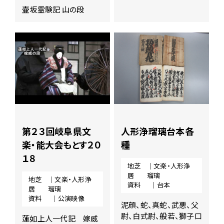
ー
壷坂霊験記 山の段
ジ
の
本
文
へ
移
動
メ
ニ
ュ
ー
第２３回岐阜県文
人形浄瑠璃台本各
へ
移
楽・能大会もとす２０
種
動
１８
地芝
｜文楽・人形浄
居
瑠璃
地芝
｜文楽・人形浄
資料
｜台本
居
瑠璃
資料
｜公演映像
泥顔、蛇、真蛇、武悪、父
尉、白式尉、般若、獅子口
蓮如上人一代記 嫁威