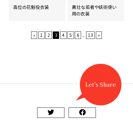
高位の花魁役衣装
勇壮な若者や妖術使い
用の衣装
«
1
2
3
4
5
6
...
13
»
Let's Share