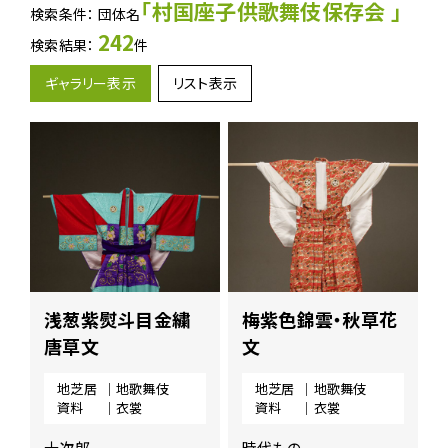
地
「村国座子供歌舞伎保存会 」
検索条件： 団体名
芝
242
検索結果：
件
居
ア
ギャラリー表示
リスト表示
ー
カ
イ
ブ
ス
に
関
す
る
ペ
ー
浅葱紫熨斗目金繍
梅紫色錦雲・秋草花
ジ
で
唐草文
文
す。
地芝居
｜地歌舞伎
地芝居
｜地歌舞伎
こ
資料
｜衣裳
資料
｜衣裳
の
ペ
十次郎
時代もの