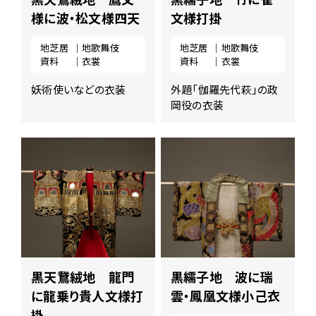
様に波・松文様四天
文様打掛
地芝居
｜地歌舞伎
地芝居
｜地歌舞伎
資料
｜衣裳
資料
｜衣裳
妖術使いなどの衣装
外題「伽羅先代萩」の政
岡役の衣装
黒天鵞絨地 龍門
黒繻子地 波に瑞
に龍乗り貴人文様打
雲・鳳凰文様小己衣
掛