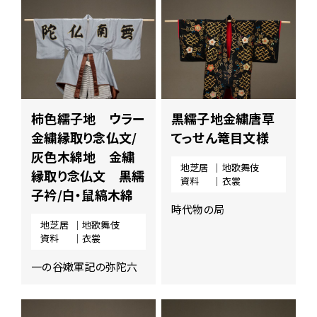
柿色繻子地 ウラー
黒繻子地金繍唐草
金繍縁取り念仏文/
てっせん篭目文様
灰色木綿地 金繍
地芝居
｜地歌舞伎
縁取り念仏文 黒繻
資料
｜衣裳
子衿/白・鼠縞木綿
時代物の局
地芝居
｜地歌舞伎
資料
｜衣裳
一の谷嫩軍記の弥陀六