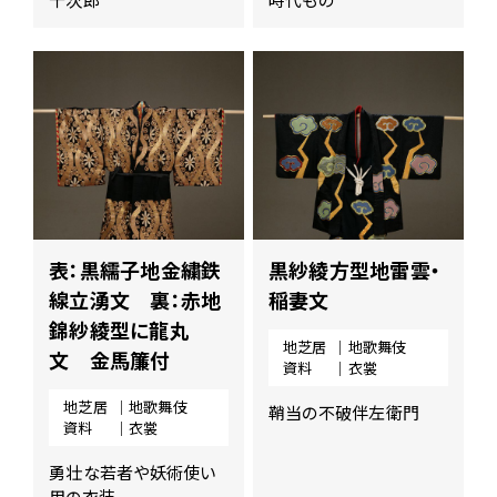
ー
ジ
の
本
文
へ
移
動
メ
ニ
ュ
表：黒繻子地金繍鉄
黒紗綾方型地雷雲・
ー
へ
線立湧文 裏：赤地
稲妻文
移
錦紗綾型に龍丸
動
地芝居
｜地歌舞伎
文 金馬簾付
資料
｜衣裳
地芝居
｜地歌舞伎
鞘当の不破伴左衛門
資料
｜衣裳
勇壮な若者や妖術使い
用の衣装