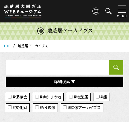
こ
の
ペ
MENU
ー
ジ
地芝居アーカイブス
は
地
芝
TOP
地芝居アーカイブス
居
大
国
ぎ
ふ
詳細検索 ▼
WEB
ミ
タ
ュ
#保存会
#ゆかりの地
#地芝居
#能
グ
ー
ジ
#文化財
#VR映像
#映像アーカイブス
ア
ム
の