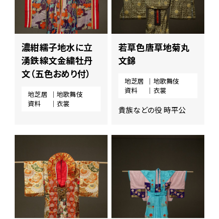
濃紺繻子地水に立
若草色唐草地菊丸
湧鉄線文金繍牡丹
文錦
文（五色おめり付）
地芝居
｜地歌舞伎
資料
｜衣裳
地芝居
｜地歌舞伎
資料
｜衣裳
貴族などの役 時平公