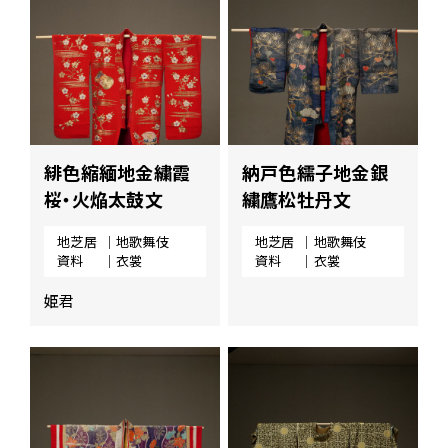
緋色縮緬地金繍霞
納戸色繻子地金銀
桜・火焔太鼓文
繍鷹松牡丹文
地芝居
｜地歌舞伎
地芝居
｜地歌舞伎
資料
｜衣裳
資料
｜衣裳
姫君