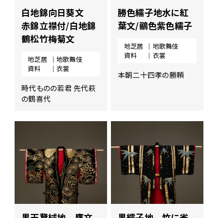
白地錦向日葵文
勝色繻子地水に紅
赤錦立襟付/白地錦
葉文/鶸色紫色繻子
鶴松竹梅菊文
地芝居
｜地歌舞伎
資料
｜衣裳
地芝居
｜地歌舞伎
資料
｜衣裳
本朝二十四孝の勝頼
時代ものの若君 先代萩
の鶴喜代
黒天鵞絨地 鷹文
黒繻子地 竹に雀