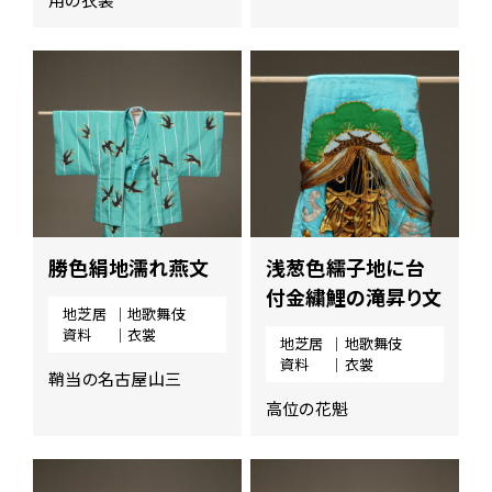
勝色絹地濡れ燕文
浅葱色繻子地に台
付金繍鯉の滝昇り文
地芝居
｜地歌舞伎
資料
｜衣裳
地芝居
｜地歌舞伎
資料
｜衣裳
鞘当の名古屋山三
高位の花魁