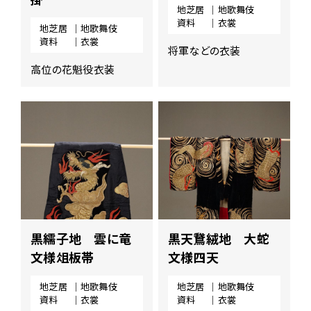
地芝居
｜地歌舞伎
資料
｜衣裳
地芝居
｜地歌舞伎
資料
｜衣裳
将軍などの衣装
高位の花魁役衣装
黒繻子地 雲に竜
黒天鵞絨地 大蛇
文様俎板帯
文様四天
地芝居
｜地歌舞伎
地芝居
｜地歌舞伎
資料
｜衣裳
資料
｜衣裳